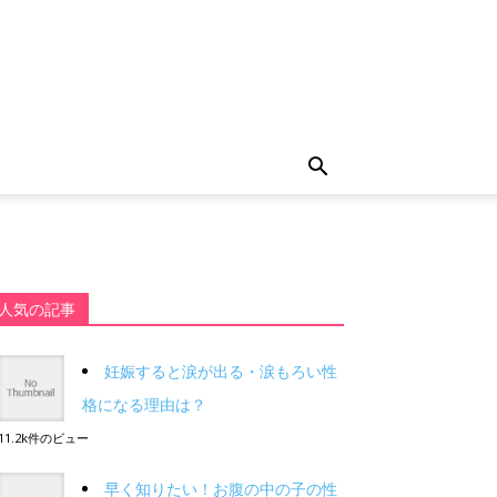
人気の記事
妊娠すると涙が出る・涙もろい性
格になる理由は？
11.2k件のビュー
早く知りたい！お腹の中の子の性