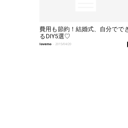
費用も節約！結婚式、自分でで
るDIY5選♡
lovemo
-
2015/04/20