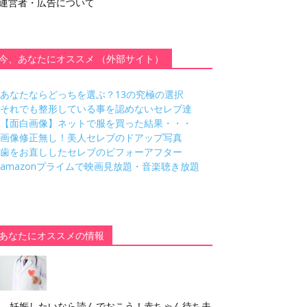
運営者・広告について
今、あなたにオススメ （外部サイト）
あなたならどっちを選ぶ？13の究極の選択
それでも整形している事を認めないセレブ達
【面白画像】ネットで服を買った結果・・・
画像修正無し！美人セレブのドアップ写真
歯をお直ししたセレブのビフォーアフター
amazonプライムで映画見放題・音楽聴き放題
あなたにオススメの情報
妊娠したいなら読んでおこう！赤ちゃん待ち夫