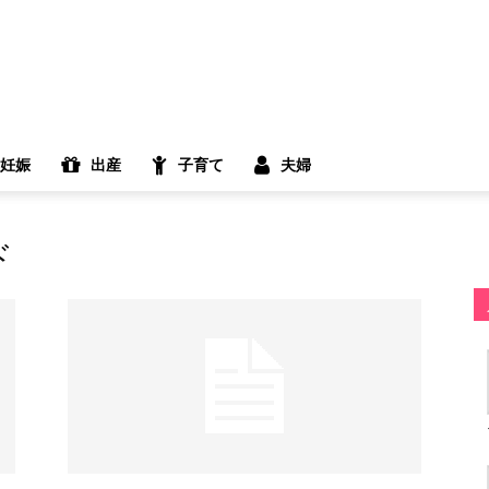
妊娠
出産
子育て
夫婦
ド