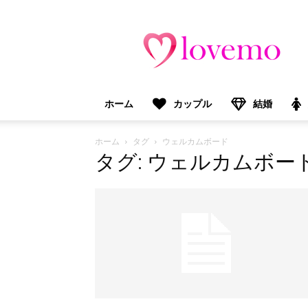
lovemo（ラ
ブ
モ）：
マ
マ
＆
ホーム
カップル
結婚
プ
レ
マ
ホーム
タグ
ウェルカムボード
マ
タグ: ウェルカムボー
向
け
情
報
メ
デ
ィ
ア