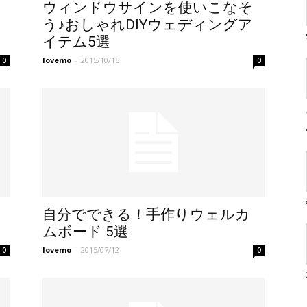
ウィンドウサインを使いこなそ
う♪おしゃれDIYウェディングア
イテム5選
lovemo
-
2015/10/16
0
0
自分でできる！手作りウェルカ
ムボード 5選
lovemo
-
2015/07/12
0
0