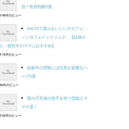
別！性別判断5選
9.4k件のビュー
KALDIで選ぶおいしいデカフェ・
ノンカフェインドリンク。【妊婦さ
ん・授乳中のママにおすすめ】
4.1k件のビュー
妊娠中の摂取には注意が必要なハ
ーブ5選
4k件のビュー
男の子兄弟の息子を持つ芸能人マ
マ５選！
3.6k件のビュー