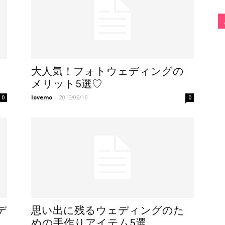
大人気！フォトウェディングの
メリット5選♡
lovemo
-
2015/06/16
0
0
デ
思い出に残るウェディングのた
めの手作りアイテム5選