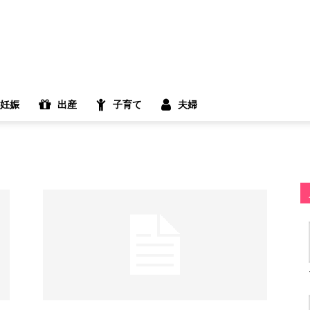
妊娠
出産
子育て
夫婦