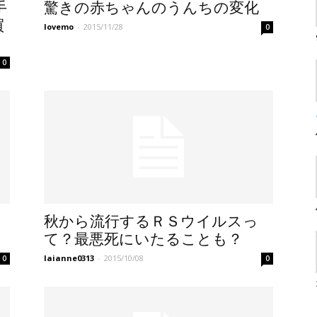
手
驚きの赤ちゃんのうんちの変化
買
lovemo
-
2015/11/28
0
0
秋から流行するＲＳウイルスっ
て？最悪死にいたることも？
laianne0313
-
2015/10/08
0
0