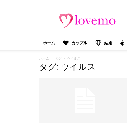
lovemo（ラ
ブ
モ）：
マ
マ
＆
ホーム
カップル
結婚
プ
レ
マ
ホーム
タグ
ウイルス
マ
タグ: ウイルス
向
け
情
報
メ
デ
ィ
ア