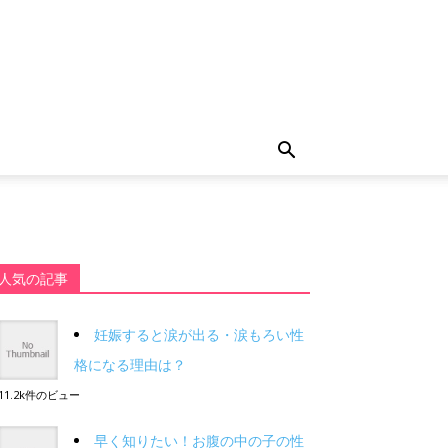
人気の記事
妊娠すると涙が出る・涙もろい性
格になる理由は？
11.2k件のビュー
早く知りたい！お腹の中の子の性