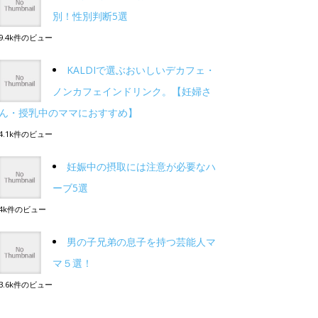
別！性別判断5選
9.4k件のビュー
KALDIで選ぶおいしいデカフェ・
ノンカフェインドリンク。【妊婦さ
ん・授乳中のママにおすすめ】
4.1k件のビュー
妊娠中の摂取には注意が必要なハ
ーブ5選
4k件のビュー
男の子兄弟の息子を持つ芸能人マ
マ５選！
3.6k件のビュー