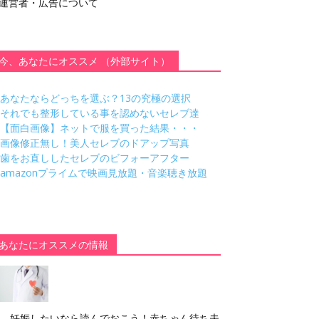
運営者・広告について
今、あなたにオススメ （外部サイト）
あなたならどっちを選ぶ？13の究極の選択
それでも整形している事を認めないセレブ達
【面白画像】ネットで服を買った結果・・・
画像修正無し！美人セレブのドアップ写真
歯をお直ししたセレブのビフォーアフター
amazonプライムで映画見放題・音楽聴き放題
あなたにオススメの情報
妊娠したいなら読んでおこう！赤ちゃん待ち夫