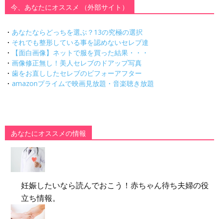
今、あなたにオススメ （外部サイト）
・
あなたならどっちを選ぶ？13の究極の選択
・
それでも整形している事を認めないセレブ達
・
【面白画像】ネットで服を買った結果・・・
・
画像修正無し！美人セレブのドアップ写真
・
歯をお直ししたセレブのビフォーアフター
・
amazonプライムで映画見放題・音楽聴き放題
あなたにオススメの情報
妊娠したいなら読んでおこう！赤ちゃん待ち夫婦の役
立ち情報。