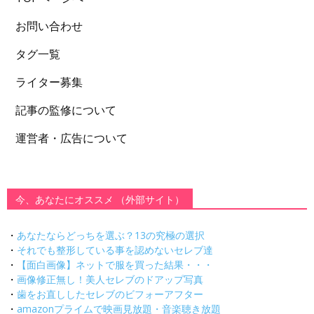
お問い合わせ
タグ一覧
ライター募集
記事の監修について
運営者・広告について
今、あなたにオススメ （外部サイト）
・
あなたならどっちを選ぶ？13の究極の選択
・
それでも整形している事を認めないセレブ達
・
【面白画像】ネットで服を買った結果・・・
・
画像修正無し！美人セレブのドアップ写真
・
歯をお直ししたセレブのビフォーアフター
・
amazonプライムで映画見放題・音楽聴き放題