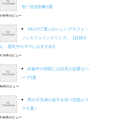
別！性別判断5選
9.4k件のビュー
KALDIで選ぶおいしいデカフェ・
ノンカフェインドリンク。【妊婦さ
ん・授乳中のママにおすすめ】
4.1k件のビュー
妊娠中の摂取には注意が必要なハ
ーブ5選
4k件のビュー
男の子兄弟の息子を持つ芸能人マ
マ５選！
3.6k件のビュー