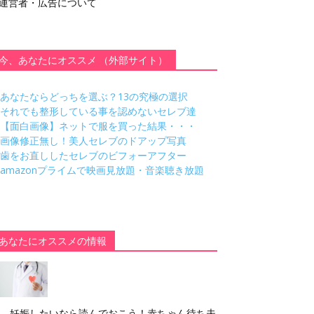
運営者・広告について
今、あなたにオススメ （外部サイト）
あなたならどっちを選ぶ？13の究極の選択
それでも整形している事を認めないセレブ達
【面白画像】ネットで服を買った結果・・・
画像修正無し！美人セレブのドアップ写真
歯をお直ししたセレブのビフォーアフター
amazonプライムで映画見放題・音楽聴き放題
あなたにオススメの情報
妊娠したいなら読んでおこう！赤ちゃん待ち夫