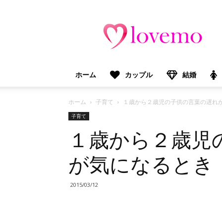
lovemo（ラ
ブ
モ）：
マ
マ
＆
ホーム
カップル
結婚
プ
レ
マ
ホーム
子育て
１歳から２歳児の子供の言葉の遅れ
マ
子育て
向
１歳から２歳児
け
情
報
が気になるとき
メ
デ
ィ
2015/03/12
ア