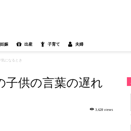
妊娠
出産
子育て
夫婦
が気になるとき
の子供の言葉の遅れ
3,628 views