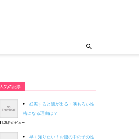
人気の記事
妊娠すると涙が出る・涙もろい性
格になる理由は？
11.2k件のビュー
早く知りたい！お腹の中の子の性