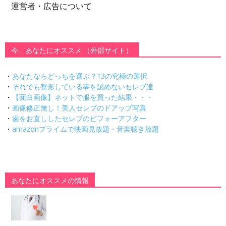
運営者・広告について
今、あなたにオススメ （外部サイト）
・
あなたならどっちを選ぶ？13の究極の選択
・
それでも整形している事を認めないセレブ達
・
【面白画像】ネットで服を買った結果・・・
・
画像修正無し！美人セレブのドアップ写真
・
歯をお直ししたセレブのビフォーアフター
・
amazonプライムで映画見放題・音楽聴き放題
あなたにオススメの情報