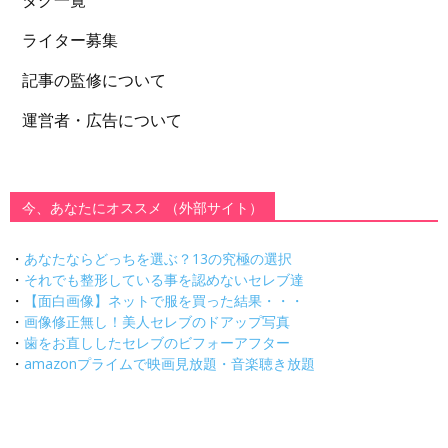
タグ一覧
ライター募集
記事の監修について
運営者・広告について
今、あなたにオススメ （外部サイト）
・
あなたならどっちを選ぶ？13の究極の選択
・
それでも整形している事を認めないセレブ達
・
【面白画像】ネットで服を買った結果・・・
・
画像修正無し！美人セレブのドアップ写真
・
歯をお直ししたセレブのビフォーアフター
・
amazonプライムで映画見放題・音楽聴き放題