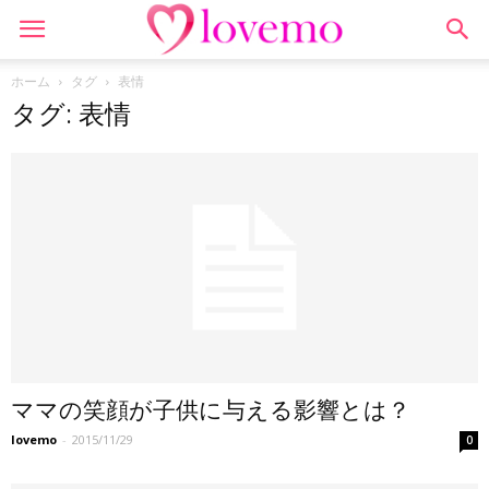
ホーム
タグ
表情
タグ: 表情
ママの笑顔が子供に与える影響とは？
lovemo
-
2015/11/29
0