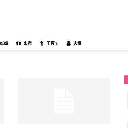
妊娠
出産
子育て
夫婦