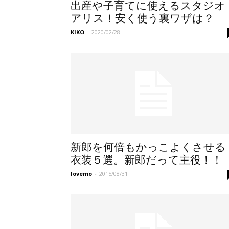
出産や子育てに使えるスタジオ
アリス！安く使う裏ワザは？
KIKO
-
2020/02/28
新郎を何倍もかっこよくさせる
衣装５選。新郎だって主役！！
lovemo
-
2015/08/31