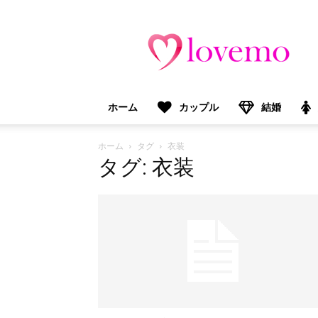
lovemo（ラ
ブ
モ）：
マ
マ
＆
ホーム
カップル
結婚
プ
レ
マ
ホーム
タグ
衣装
マ
タグ: 衣装
向
け
情
報
メ
デ
ィ
ア