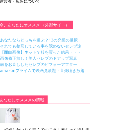
運営者・広告について
今、あなたにオススメ （外部サイト）
あなたならどっちを選ぶ？13の究極の選択
それでも整形している事を認めないセレブ達
【面白画像】ネットで服を買った結果・・・
画像修正無し！美人セレブのドアップ写真
歯をお直ししたセレブのビフォーアフター
amazonプライムで映画見放題・音楽聴き放題
あなたにオススメの情報
妊娠したいなら読んでおこう！赤ちゃん待ち夫