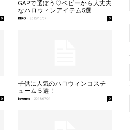
GAPで選ぼう♡ベビーから大丈夫
なハロウィンアイテム5選
KIKO
-
2015/10/07
0
0
子供に人気のハロウィンコスチ
ューム５選！
lovemo
-
2015/07/01
0
0