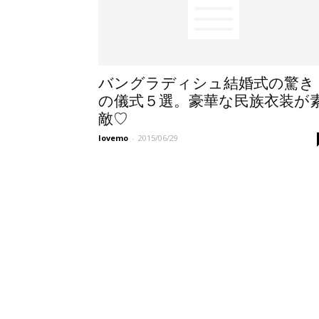
バングラディシュ結婚式の驚き
の儀式５選。豪華な民族衣装が
敵♡
lovemo
-
2015/06/29