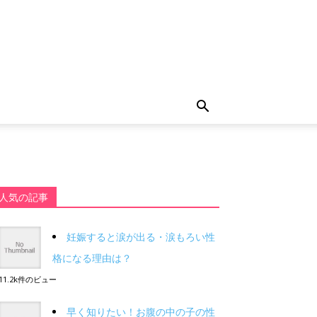
人気の記事
妊娠すると涙が出る・涙もろい性
格になる理由は？
11.2k件のビュー
早く知りたい！お腹の中の子の性