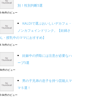
別！性別判断5選
9.4k件のビュー
KALDIで選ぶおいしいデカフェ・
ノンカフェインドリンク。【妊婦さ
ん・授乳中のママにおすすめ】
4.1k件のビュー
妊娠中の摂取には注意が必要なハ
ーブ5選
4k件のビュー
男の子兄弟の息子を持つ芸能人マ
マ５選！
3.6k件のビュー