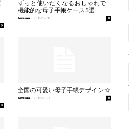
ズ
ずっと使いたくなるおしゃれで
機能的な母子手帳ケース5選
lovemo
-
2015/12/08
0
0
全国の可愛い母子手帳デザイン☆
lovemo
-
2015/08/23
0
0