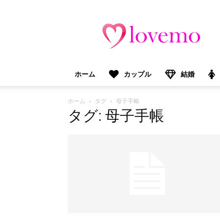
lovemo（ラ
ブ
モ）：
マ
マ
＆
ホーム
カップル
結婚
プ
レ
マ
ホーム
タグ
母子手帳
マ
タグ: 母子手帳
向
け
情
報
メ
デ
ィ
ア