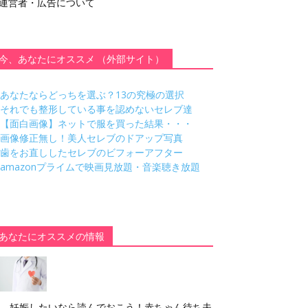
運営者・広告について
今、あなたにオススメ （外部サイト）
あなたならどっちを選ぶ？13の究極の選択
それでも整形している事を認めないセレブ達
【面白画像】ネットで服を買った結果・・・
画像修正無し！美人セレブのドアップ写真
歯をお直ししたセレブのビフォーアフター
amazonプライムで映画見放題・音楽聴き放題
あなたにオススメの情報
妊娠したいなら読んでおこう！赤ちゃん待ち夫