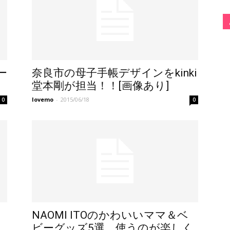
ー
奈良市の母子手帳デザインをkinki
堂本剛が担当！！[画像あり]
lovemo
-
2015/06/18
0
0
NAOMI ITOのかわいいママ＆ベ
ビーグッズ5選。使うのが楽しく