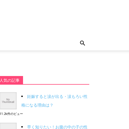
人気の記事
妊娠すると涙が出る・涙もろい性
格になる理由は？
11.2k件のビュー
早く知りたい！お腹の中の子の性