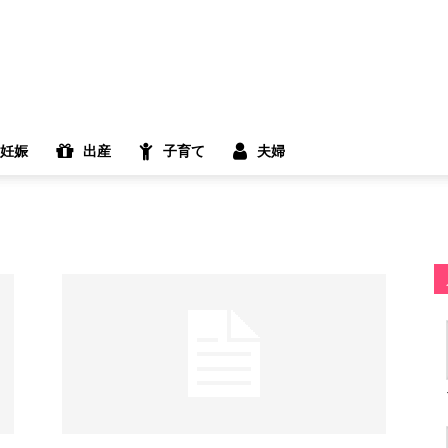
妊娠
出産
子育て
夫婦