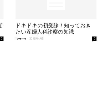
ぼ
ドキドキの初受診！知っておき
たい産婦人科診察の知識
lovemo
-
2015/04/09
0
0