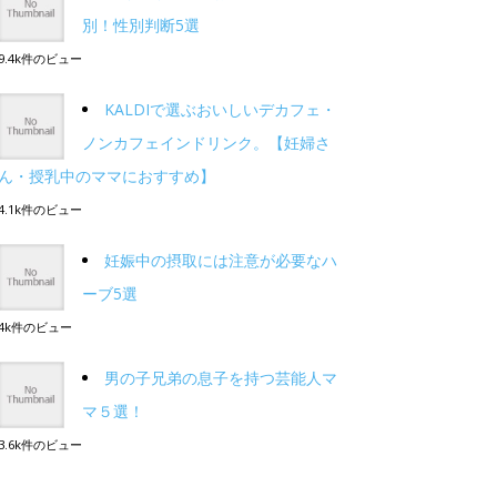
別！性別判断5選
9.4k件のビュー
KALDIで選ぶおいしいデカフェ・
ノンカフェインドリンク。【妊婦さ
ん・授乳中のママにおすすめ】
4.1k件のビュー
妊娠中の摂取には注意が必要なハ
ーブ5選
4k件のビュー
男の子兄弟の息子を持つ芸能人マ
マ５選！
3.6k件のビュー