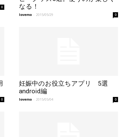
なる！
0
lovemo
-
2015/05/29
0
用
妊娠中のお役立ちアプリ 5選
android編
lovemo
-
2015/05/04
0
0