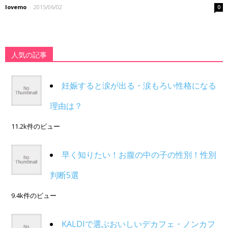
lovemo
-
2015/06/02
0
人気の記事
妊娠すると涙が出る・涙もろい性格になる
理由は？
11.2k件のビュー
早く知りたい！お腹の中の子の性別！性別
判断5選
9.4k件のビュー
KALDIで選ぶおいしいデカフェ・ノンカフ