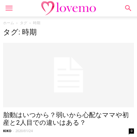
ホーム
タグ
時期
タグ: 時期
胎動はいつから？弱いから心配なママや初
産と2人目での違いはある？
KIKO
-
2020/01/24
0