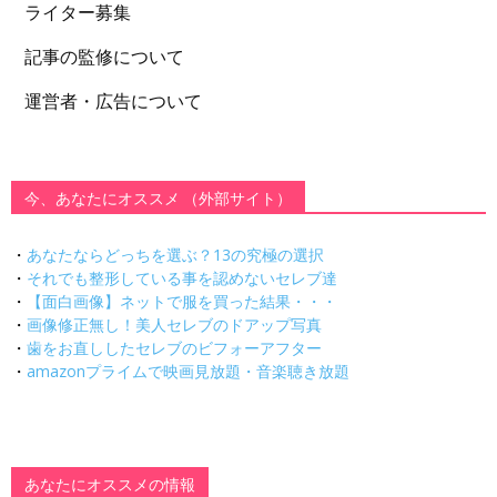
ライター募集
記事の監修について
運営者・広告について
今、あなたにオススメ （外部サイト）
・
あなたならどっちを選ぶ？13の究極の選択
・
それでも整形している事を認めないセレブ達
・
【面白画像】ネットで服を買った結果・・・
・
画像修正無し！美人セレブのドアップ写真
・
歯をお直ししたセレブのビフォーアフター
・
amazonプライムで映画見放題・音楽聴き放題
あなたにオススメの情報