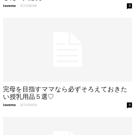
lovemo
-
2015/08/08
0
完母を目指すママなら必ずそろえておきた
い授乳用品５選♡
lovemo
-
2015/06/04
0