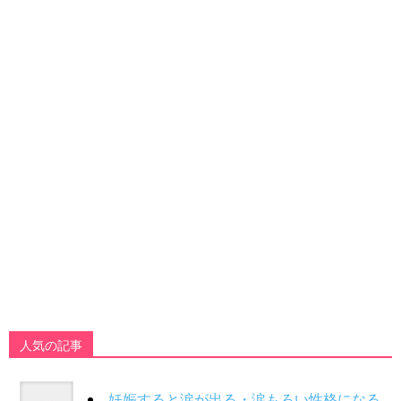
人気の記事
妊娠すると涙が出る・涙もろい性格になる