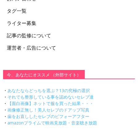
タグ一覧
ライター募集
記事の監修について
運営者・広告について
今、あなたにオススメ （外部サイト）
・
あなたならどっちを選ぶ？13の究極の選択
・
それでも整形している事を認めないセレブ達
・
【面白画像】ネットで服を買った結果・・・
・
画像修正無し！美人セレブのドアップ写真
・
歯をお直ししたセレブのビフォーアフター
・
amazonプライムで映画見放題・音楽聴き放題