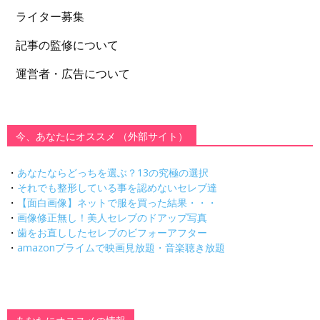
ライター募集
記事の監修について
運営者・広告について
今、あなたにオススメ （外部サイト）
・
あなたならどっちを選ぶ？13の究極の選択
・
それでも整形している事を認めないセレブ達
・
【面白画像】ネットで服を買った結果・・・
・
画像修正無し！美人セレブのドアップ写真
・
歯をお直ししたセレブのビフォーアフター
・
amazonプライムで映画見放題・音楽聴き放題