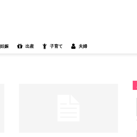
妊娠
出産
子育て
夫婦