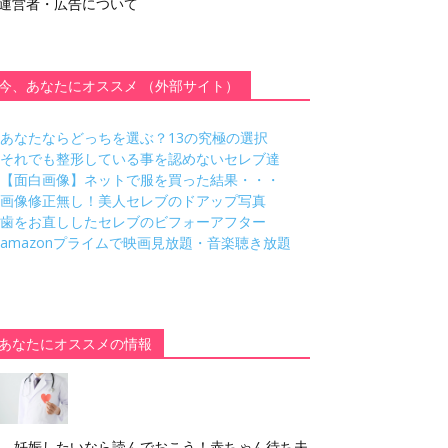
運営者・広告について
今、あなたにオススメ （外部サイト）
あなたならどっちを選ぶ？13の究極の選択
それでも整形している事を認めないセレブ達
【面白画像】ネットで服を買った結果・・・
画像修正無し！美人セレブのドアップ写真
歯をお直ししたセレブのビフォーアフター
amazonプライムで映画見放題・音楽聴き放題
あなたにオススメの情報
妊娠したいなら読んでおこう！赤ちゃん待ち夫