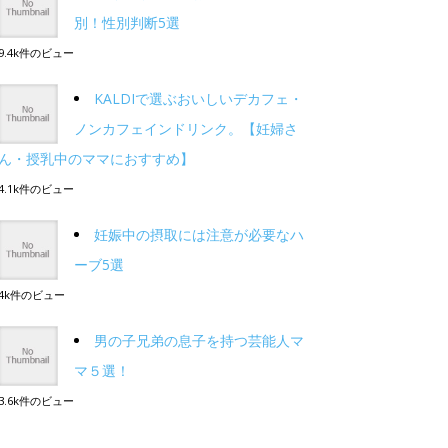
別！性別判断5選
9.4k件のビュー
KALDIで選ぶおいしいデカフェ・
ノンカフェインドリンク。【妊婦さ
ん・授乳中のママにおすすめ】
4.1k件のビュー
妊娠中の摂取には注意が必要なハ
ーブ5選
4k件のビュー
男の子兄弟の息子を持つ芸能人マ
マ５選！
3.6k件のビュー