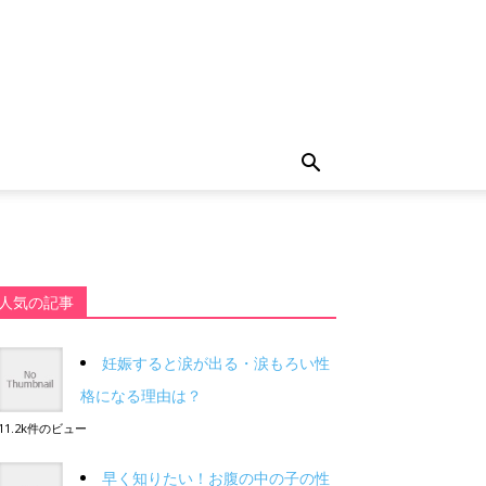
人気の記事
妊娠すると涙が出る・涙もろい性
格になる理由は？
11.2k件のビュー
早く知りたい！お腹の中の子の性