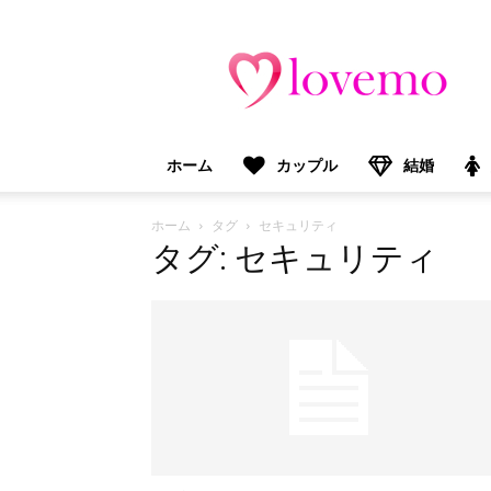
lovemo（ラ
ブ
モ）：
マ
マ
＆
ホーム
カップル
結婚
プ
レ
マ
ホーム
タグ
セキュリティ
マ
タグ: セキュリティ
向
け
情
報
メ
デ
ィ
ア