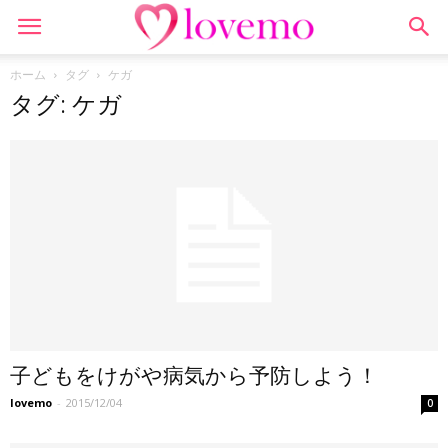
ホーム
タグ
ケガ
タグ: ケガ
子どもをけがや病気から予防しよう！
lovemo
-
2015/12/04
0