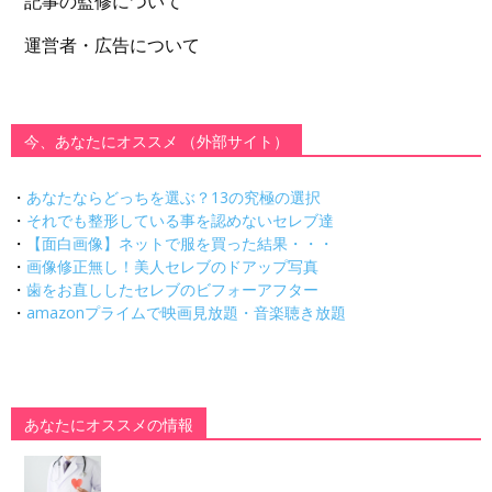
記事の監修について
運営者・広告について
今、あなたにオススメ （外部サイト）
・
あなたならどっちを選ぶ？13の究極の選択
・
それでも整形している事を認めないセレブ達
・
【面白画像】ネットで服を買った結果・・・
・
画像修正無し！美人セレブのドアップ写真
・
歯をお直ししたセレブのビフォーアフター
・
amazonプライムで映画見放題・音楽聴き放題
あなたにオススメの情報