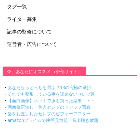
タグ一覧
ライター募集
記事の監修について
運営者・広告について
今、あなたにオススメ （外部サイト）
・
あなたならどっちを選ぶ？13の究極の選択
・
それでも整形している事を認めないセレブ達
・
【面白画像】ネットで服を買った結果・・・
・
画像修正無し！美人セレブのドアップ写真
・
歯をお直ししたセレブのビフォーアフター
・
amazonプライムで映画見放題・音楽聴き放題