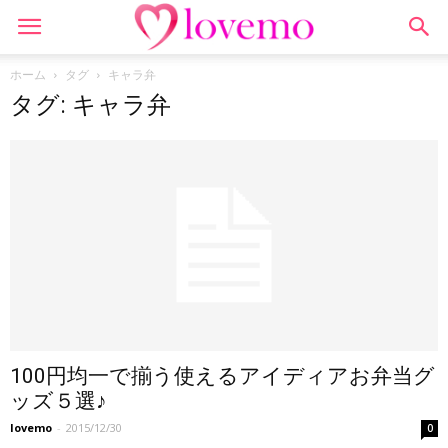
ホーム
タグ
キャラ弁
タグ: キャラ弁
100円均一で揃う使えるアイディアお弁当グ
ッズ５選♪
lovemo
-
2015/12/30
0