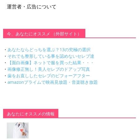
運営者・広告について
今、あなたにオススメ （外部サイト）
・
あなたならどっちを選ぶ？13の究極の選択
・
それでも整形している事を認めないセレブ達
・
【面白画像】ネットで服を買った結果・・・
・
画像修正無し！美人セレブのドアップ写真
・
歯をお直ししたセレブのビフォーアフター
・
amazonプライムで映画見放題・音楽聴き放題
あなたにオススメの情報