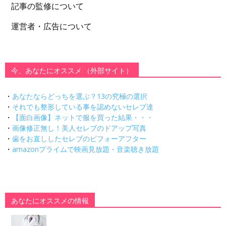
記事の監修について
運営者・広告について
今、あなたにオススメ （外部サイト）
・
あなたならどっちを選ぶ？13の究極の選択
・
それでも整形している事を認めないセレブ達
・
【面白画像】ネットで服を買った結果・・・
・
画像修正無し！美人セレブのドアップ写真
・
歯をお直ししたセレブのビフォーアフター
・
amazonプライムで映画見放題・音楽聴き放題
あなたにオススメの情報