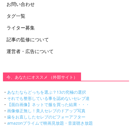
お問い合わせ
タグ一覧
ライター募集
記事の監修について
運営者・広告について
今、あなたにオススメ （外部サイト）
・
あなたならどっちを選ぶ？13の究極の選択
・
それでも整形している事を認めないセレブ達
・
【面白画像】ネットで服を買った結果・・・
・
画像修正無し！美人セレブのドアップ写真
・
歯をお直ししたセレブのビフォーアフター
・
amazonプライムで映画見放題・音楽聴き放題