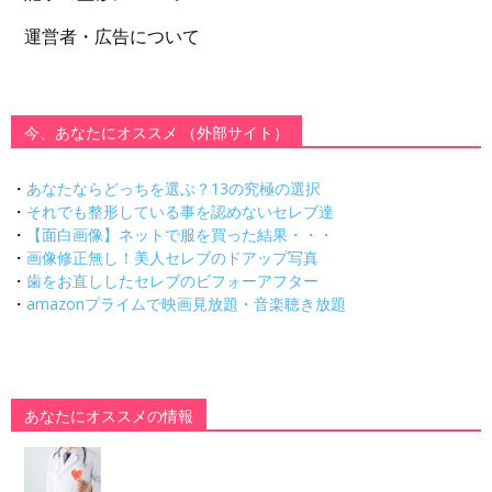
運営者・広告について
今、あなたにオススメ （外部サイト）
・
あなたならどっちを選ぶ？13の究極の選択
・
それでも整形している事を認めないセレブ達
・
【面白画像】ネットで服を買った結果・・・
・
画像修正無し！美人セレブのドアップ写真
・
歯をお直ししたセレブのビフォーアフター
・
amazonプライムで映画見放題・音楽聴き放題
あなたにオススメの情報