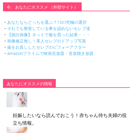
今、あなたにオススメ （外部サイト）
・
あなたならどっちを選ぶ？13の究極の選択
・
それでも整形している事を認めないセレブ達
・
【面白画像】ネットで服を買った結果・・・
・
画像修正無し！美人セレブのドアップ写真
・
歯をお直ししたセレブのビフォーアフター
・
amazonプライムで映画見放題・音楽聴き放題
あなたにオススメの情報
妊娠したいなら読んでおこう！赤ちゃん待ち夫婦の役
立ち情報。