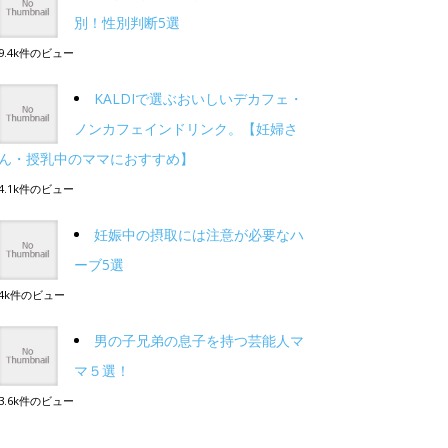
別！性別判断5選
9.4k件のビュー
KALDIで選ぶおいしいデカフェ・
ノンカフェインドリンク。【妊婦さ
ん・授乳中のママにおすすめ】
4.1k件のビュー
妊娠中の摂取には注意が必要なハ
ーブ5選
4k件のビュー
男の子兄弟の息子を持つ芸能人マ
マ５選！
3.6k件のビュー