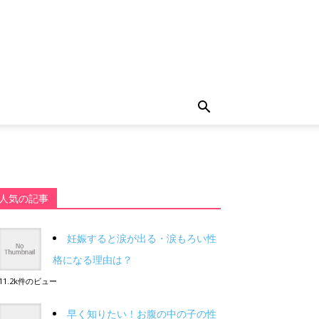
人気の記事
妊娠すると涙が出る・涙もろい性
格になる理由は？
11.2k件のビュー
早く知りたい！お腹の中の子の性