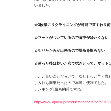
いました。
☆3段階にリクライニングが可能で首すわり前
☆マットがついているので背中が冷たくない
☆折りたたみが出来るので場所を取らない
☆使った後は乾いた布で拭きとって、マットは
……と良いことだらけで、なぜもっと早く買
手入れも簡単だったので本当に便利でした。
ランキング1位も納得ですね。
http://www.aprica.jp/products/indoors/bath/9159