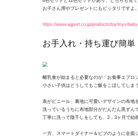
6色セットと12色セットがあり、どちらも見
お子さん用やプレゼントにもピッタリですよ
https://www.agport.co.jp/products/toy/toys/baby
お手入れ・持ち運び簡単
離乳食が始まると必要なのが「お食事エプロ
小さい子供はどうしてもご飯をこぼしてしま
表がビニール、裏地に可愛いデザインの布地
洗っているうちに布地部分がだんだん黒ずん
丁寧に洗って陰干しをしても、2，3ヶ月で結
一方、スマートダイナー＆ビブのように全面