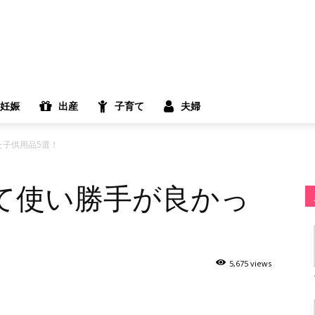
妊娠
出産
子育て
夫婦
た子供用品5選！
て使い勝手が良かっ
！
5,675 views