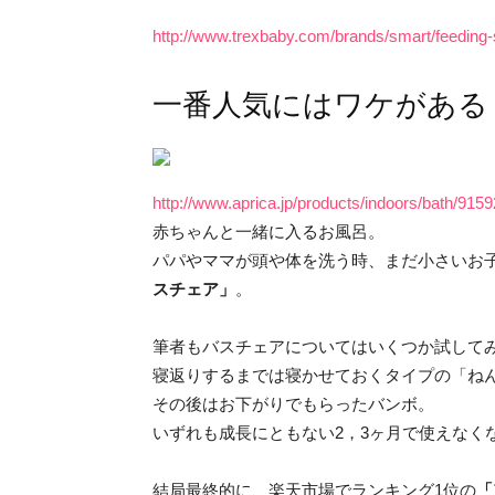
http://www.trexbaby.com/brands/smart/feeding-
一番人気にはワケがある
http://www.aprica.jp/products/indoors/bath/9159
赤ちゃんと一緒に入るお風呂。
パパやママが頭や体を洗う時、まだ小さいお
スチェア」
。
筆者もバスチェアについてはいくつか試して
寝返りするまでは寝かせておくタイプの「ね
その後はお下がりでもらったバンボ。
いずれも成長にともない2，3ヶ月で使えなく
結局最終的に、楽天市場でランキング1位の
「