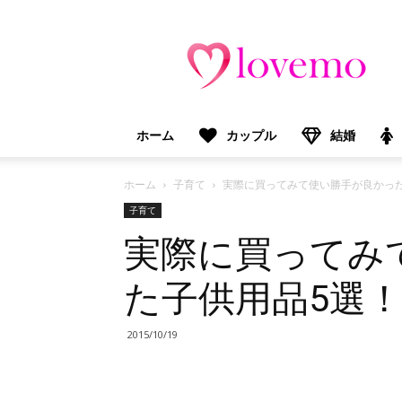
lovemo（ラ
ブ
モ）：
マ
マ
＆
ホーム
カップル
結婚
プ
レ
マ
ホーム
子育て
実際に買ってみて使い勝手が良かっ
マ
子育て
向
実際に買ってみ
け
情
報
た子供用品5選
メ
デ
ィ
2015/10/19
ア