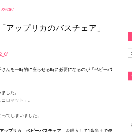
s/2606/
「アップリカのバスチェア」
カ
テ
2_0/
ゴ
リ
子さんを一時的に座らせる時に必要になるのが
「ベビーバ
ー
みました。
んコロマット」。
なってしまいました。
アップリカ ベビーバスチェア」
を購入して1歳半まで使