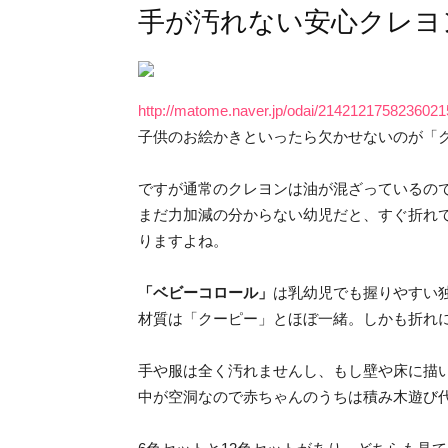
手が汚れない安心クレヨ
http://matome.naver.jp/odai/214212175823602
子供のお絵かきといったら欠かせないのが「
ですが通常のクレヨンは油が混ざっているの
まだ力加減の分からない幼児だと、すぐ折れ
りますよね。
「ベビーコロール」
は乳幼児でも握りやすい
材質は「クーピー」とほぼ一緒。しかも折れ
手や服は全く汚れませんし、もし壁や床に描
中が空洞なので赤ちゃんのうちは積み木遊び