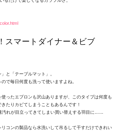
ているだけで楽しくなるカラフルさ。
。
color.html
！スマートダイナー＆ビブ
ン」と「テーブルマット」。
うので毎日何度も洗って使いますよね。
を使ったエプロンも沢山ありますが、このタイプは何度も
できたりカビてしまうこともあるんです！
構汚れが目立ってきてしまい買い替えする羽目に……
シリコンの製品なら水洗いして吊るして干すだけできれい