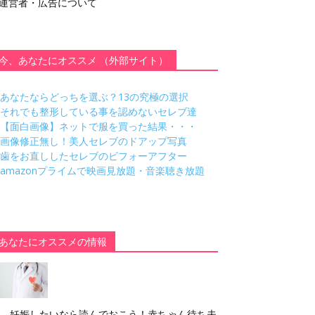
運営者・広告について
今、あなたにオススメ （外部サイト）
あなたならどっちを選ぶ？13の究極の選択
それでも整形している事を認めないセレブ達
【面白画像】ネットで服を買った結果・・・
画像修正無し！美人セレブのドアップ写真
歯をお直ししたセレブのビフォーアフター
amazonプライムで映画見放題・音楽聴き放題
あなたにオススメの情報
妊娠したいなら読んでおこう！赤ちゃん待ち夫