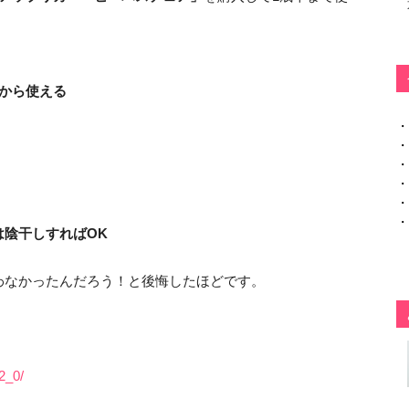
から使える
・
・
・
・
・
・
陰干しすればOK
わなかったんだろう！と後悔したほどです。
2_0/