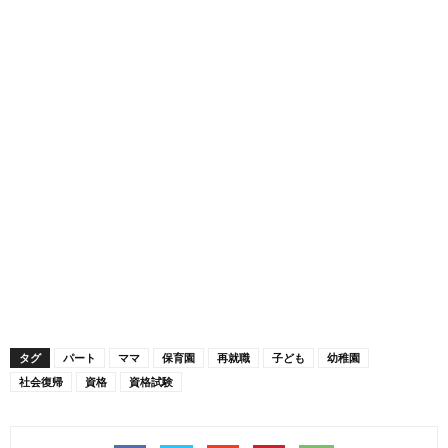
タグ
パート
ママ
保育園
再就職
子ども
幼稚園
社会復帰
資格
資格試験