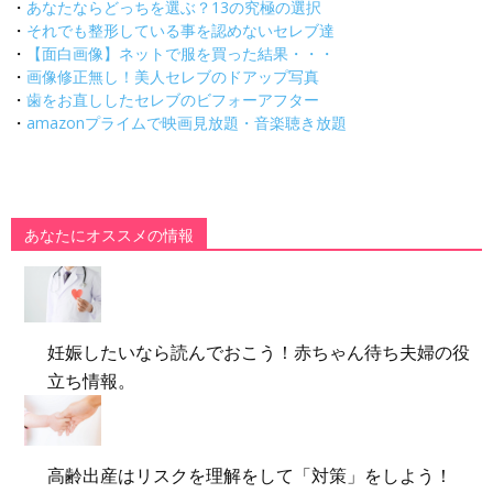
・
あなたならどっちを選ぶ？13の究極の選択
・
それでも整形している事を認めないセレブ達
・
【面白画像】ネットで服を買った結果・・・
・
画像修正無し！美人セレブのドアップ写真
・
歯をお直ししたセレブのビフォーアフター
・
amazonプライムで映画見放題・音楽聴き放題
あなたにオススメの情報
妊娠したいなら読んでおこう！赤ちゃん待ち夫婦の役
立ち情報。
高齢出産はリスクを理解をして「対策」をしよう！