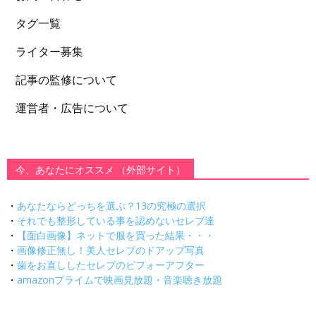
タグ一覧
ライター募集
記事の監修について
運営者・広告について
今、あなたにオススメ （外部サイト）
・
あなたならどっちを選ぶ？13の究極の選択
・
それでも整形している事を認めないセレブ達
・
【面白画像】ネットで服を買った結果・・・
・
画像修正無し！美人セレブのドアップ写真
・
歯をお直ししたセレブのビフォーアフター
・
amazonプライムで映画見放題・音楽聴き放題