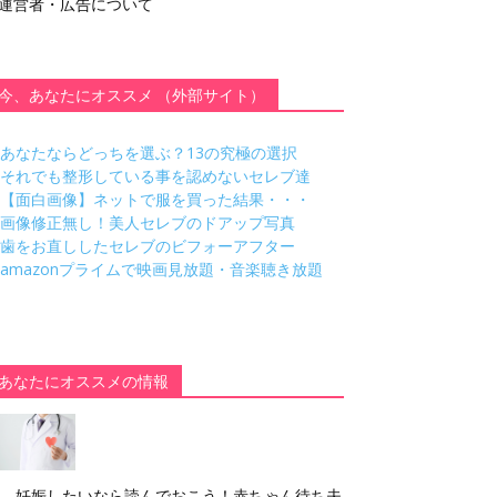
運営者・広告について
今、あなたにオススメ （外部サイト）
あなたならどっちを選ぶ？13の究極の選択
それでも整形している事を認めないセレブ達
【面白画像】ネットで服を買った結果・・・
画像修正無し！美人セレブのドアップ写真
歯をお直ししたセレブのビフォーアフター
amazonプライムで映画見放題・音楽聴き放題
あなたにオススメの情報
妊娠したいなら読んでおこう！赤ちゃん待ち夫