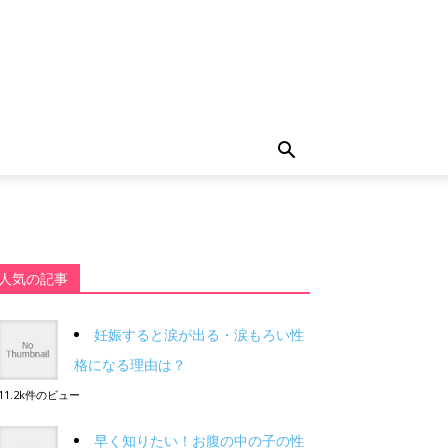
人気の記事
妊娠すると涙が出る・涙もろい性
格になる理由は？
11.2k件のビュー
早く知りたい！お腹の中の子の性