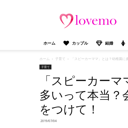
lovemo（ラ
ブ
モ）：
マ
マ
＆
ホーム
カップル
結婚
プ
レ
マ
ホーム
子育て
「スピーカーママ」とは？幼稚園に
マ
子育て
向
「スピーカーマ
け
情
報
多いって本当？
メ
デ
をつけて！
ィ
ア
2019/07/04