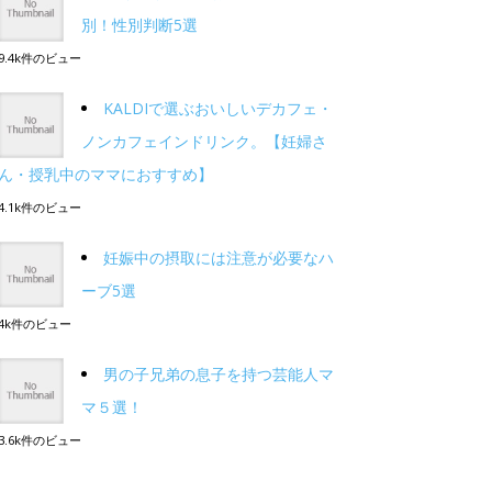
別！性別判断5選
9.4k件のビュー
KALDIで選ぶおいしいデカフェ・
ノンカフェインドリンク。【妊婦さ
ん・授乳中のママにおすすめ】
4.1k件のビュー
妊娠中の摂取には注意が必要なハ
ーブ5選
4k件のビュー
男の子兄弟の息子を持つ芸能人マ
マ５選！
3.6k件のビュー