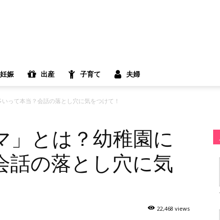
妊娠
出産
子育て
夫婦
多いって本当？会話の落とし穴に気をつけて！
マ」とは？幼稚園に
会話の落とし穴に気
22,468 views