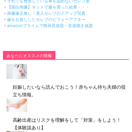
・
それでも整形している事を認めないセレブ達
・
【面白画像】ネットで服を買った結果・・・
・
画像修正無し！美人セレブのドアップ写真
・
歯をお直ししたセレブのビフォーアフター
・
amazonプライムで映画見放題・音楽聴き放題
あなたにオススメの情報
妊娠したいなら読んでおこう！赤ちゃん待ち夫婦の役
立ち情報。
高齢出産はリスクを理解をして「対策」をしよう！
【体験談あり】