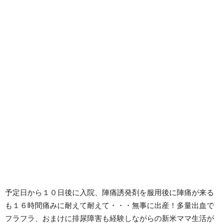
予定日から１０日後に入院、陣痛誘発剤を服用後に陣痛が来る
も１６時間痛みに耐えて耐えて・・・無事に出産！多量出血で
フラフラ、おまけに排尿障害も経験しながらの新米ママ生活が