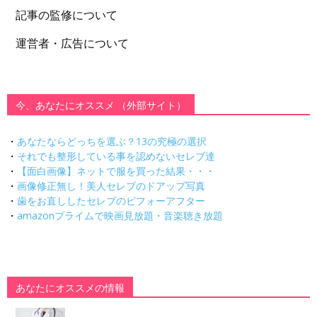
記事の監修について
運営者・広告について
今、あなたにオススメ （外部サイト）
・
あなたならどっちを選ぶ？13の究極の選択
・
それでも整形している事を認めないセレブ達
・
【面白画像】ネットで服を買った結果・・・
・
画像修正無し！美人セレブのドアップ写真
・
歯をお直ししたセレブのビフォーアフター
・
amazonプライムで映画見放題・音楽聴き放題
あなたにオススメの情報