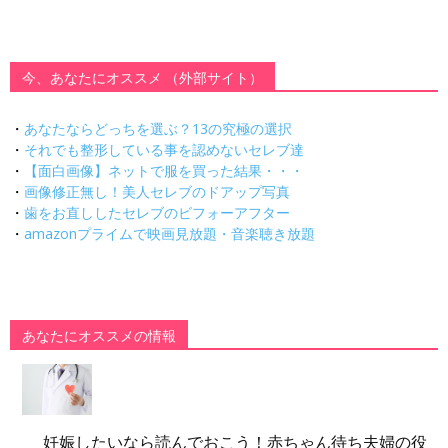
今、あなたにオススメ （外部サイト）
・
あなたならどっちを選ぶ？13の究極の選択
・
それでも整形している事を認めないセレブ達
・
【面白画像】ネットで服を買った結果・・・
・
画像修正無し！美人セレブのドアップ写真
・
歯をお直ししたセレブのビフォーアフター
・
amazonプライムで映画見放題・音楽聴き放題
あなたにオススメの情報
妊娠したいなら読んでおこう！赤ちゃん待ち夫婦の役