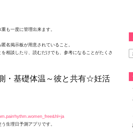
体重も一度に管理出来ます。
る匿名掲示板が用意されていること。
カ
とを相談したり、読むだけでも、参考になることがたくさ
テ
ゴ
リ
ー
測・基礎体温～彼と共有☆妊活
=com.pairrhythm.women_free&hl=ja
使う生理日予測アプリです。