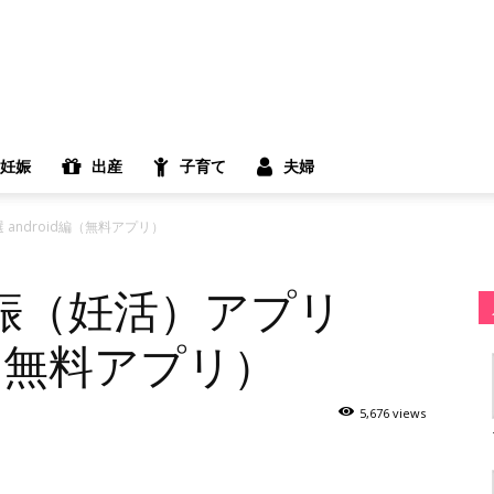
妊娠
出産
子育て
夫婦
android編（無料アプリ）
娠（妊活）アプリ
d編（無料アプリ）
5,676 views