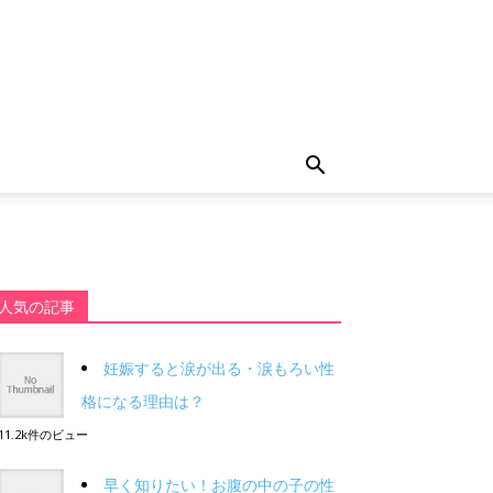
人気の記事
妊娠すると涙が出る・涙もろい性
格になる理由は？
11.2k件のビュー
早く知りたい！お腹の中の子の性