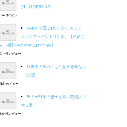
別！性別判断5選
9.4k件のビュー
KALDIで選ぶおいしいデカフェ・
ノンカフェインドリンク。【妊婦さ
ん・授乳中のママにおすすめ】
4.1k件のビュー
妊娠中の摂取には注意が必要なハ
ーブ5選
4k件のビュー
男の子兄弟の息子を持つ芸能人マ
マ５選！
3.6k件のビュー