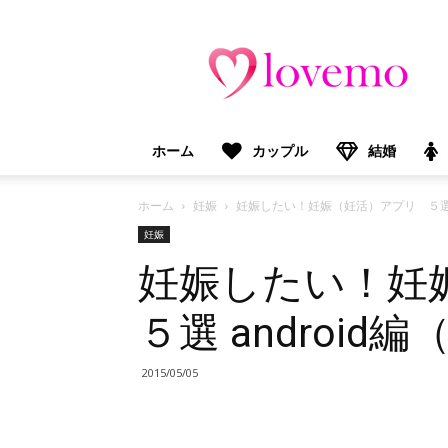
lovemo（ラ
ブ
モ）：
マ
マ
＆
ホーム
カップル
結婚
プ
レ
マ
ホーム
妊娠
妊娠したい！妊娠（妊活）アプリ ５選 
マ
妊娠
向
妊娠したい！妊
け
情
報
５選 androi
メ
デ
ィ
2015/05/05
ア