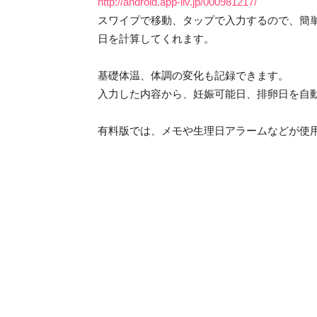
http://android.app-liv.jp/000981217/
スワイプで移動、タップで入力するので、簡単
日を計算してくれます。
基礎体温、体調の変化も記録できます。
入力した内容から、妊娠可能日、排卵日を自
有料版では、メモや生理日アラームなどが使