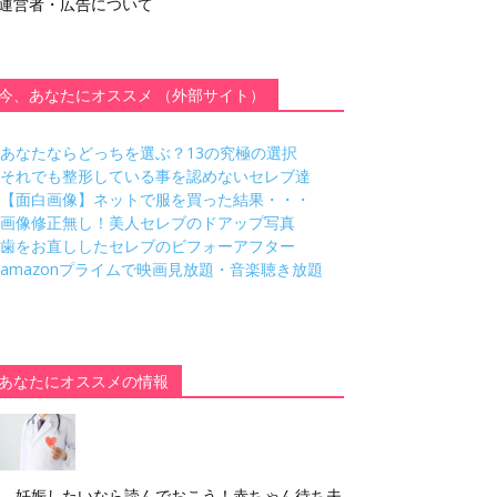
運営者・広告について
今、あなたにオススメ （外部サイト）
あなたならどっちを選ぶ？13の究極の選択
それでも整形している事を認めないセレブ達
【面白画像】ネットで服を買った結果・・・
画像修正無し！美人セレブのドアップ写真
歯をお直ししたセレブのビフォーアフター
amazonプライムで映画見放題・音楽聴き放題
あなたにオススメの情報
妊娠したいなら読んでおこう！赤ちゃん待ち夫