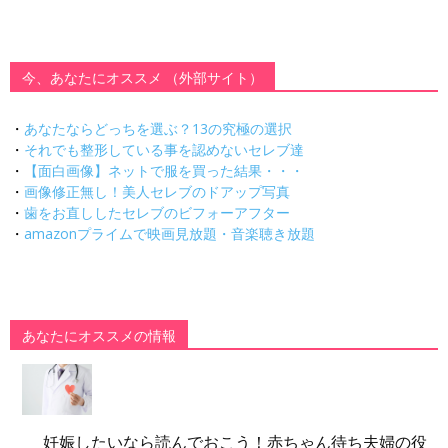
今、あなたにオススメ （外部サイト）
・
あなたならどっちを選ぶ？13の究極の選択
・
それでも整形している事を認めないセレブ達
・
【面白画像】ネットで服を買った結果・・・
・
画像修正無し！美人セレブのドアップ写真
・
歯をお直ししたセレブのビフォーアフター
・
amazonプライムで映画見放題・音楽聴き放題
あなたにオススメの情報
妊娠したいなら読んでおこう！赤ちゃん待ち夫婦の役