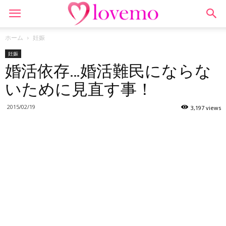
ホーム
妊娠
妊娠
婚活依存…婚活難民にならな
いために見直す事！
2015/02/19
3,197 views