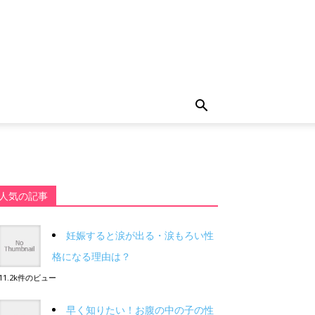
人気の記事
妊娠すると涙が出る・涙もろい性
格になる理由は？
11.2k件のビュー
早く知りたい！お腹の中の子の性