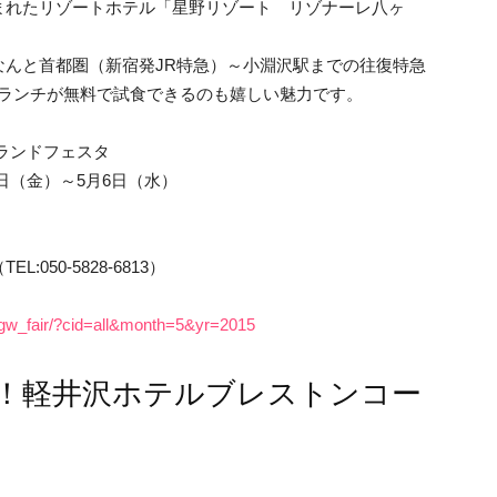
まれたリゾートホテル「星野リゾート リゾナーレ八ヶ
なんと首都圏（新宿発JR特急）～小淵沢駅までの往復特急
限定ランチが無料で試食できるのも嬉しい魅力です。
ランドフェスタ
1日（金）～5月6日（水）
50-5828-6813）
/gw_fair/?cid=all&month=5&yr=2015
！軽井沢ホテルブレストンコー