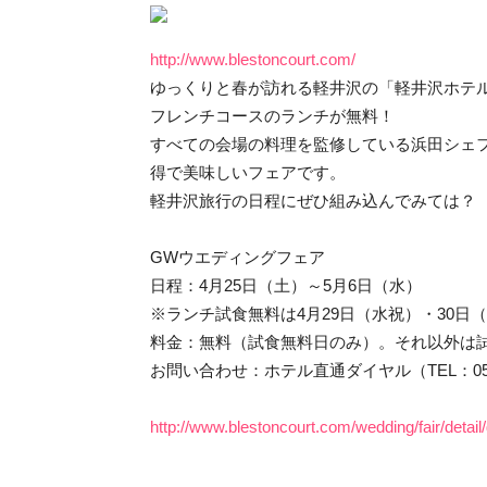
http://www.blestoncourt.com/
ゆっくりと春が訪れる軽井沢の「軽井沢ホテ
フレンチコースのランチが無料！
すべての会場の料理を監修している浜田シェ
得で美味しいフェアです。
軽井沢旅行の日程にぜひ組み込んでみては？
GWウエディングフェア
日程：4月25日（土）～5月6日（水）
※ランチ試食無料は4月29日（水祝）・30日
料金：無料（試食無料日のみ）。それ以外は試食
お問い合わせ：ホテル直通ダイヤル（TEL：050-5
http://www.blestoncourt.com/wedding/fair/detail