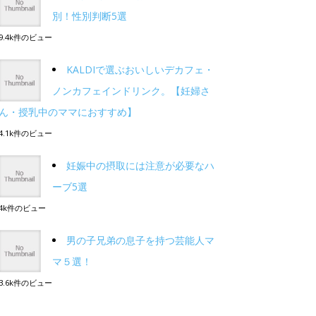
別！性別判断5選
9.4k件のビュー
KALDIで選ぶおいしいデカフェ・
ノンカフェインドリンク。【妊婦さ
ん・授乳中のママにおすすめ】
4.1k件のビュー
妊娠中の摂取には注意が必要なハ
ーブ5選
4k件のビュー
男の子兄弟の息子を持つ芸能人マ
マ５選！
3.6k件のビュー