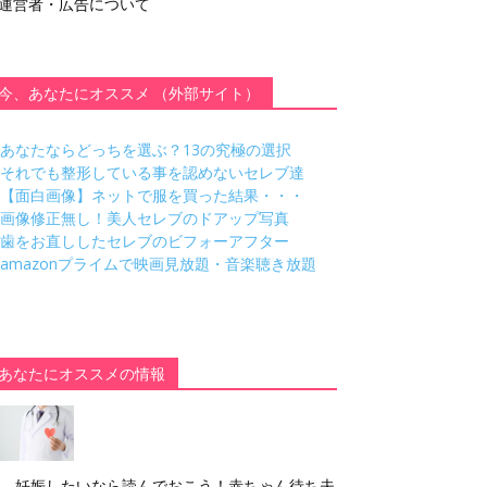
運営者・広告について
今、あなたにオススメ （外部サイト）
あなたならどっちを選ぶ？13の究極の選択
それでも整形している事を認めないセレブ達
【面白画像】ネットで服を買った結果・・・
画像修正無し！美人セレブのドアップ写真
歯をお直ししたセレブのビフォーアフター
amazonプライムで映画見放題・音楽聴き放題
あなたにオススメの情報
妊娠したいなら読んでおこう！赤ちゃん待ち夫