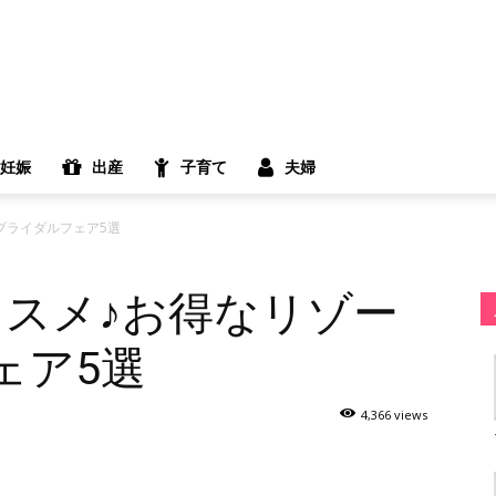
妊娠
出産
子育て
夫婦
ブライダルフェア5選
ススメ♪お得なリゾー
ェア5選
4,366 views