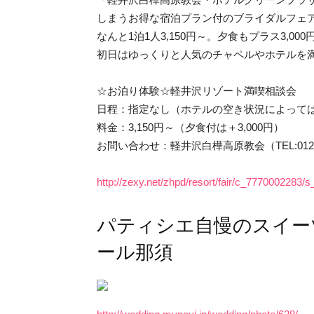
しまうお得な宿泊プラン付のブライダルフェ
なんと1泊1人3,150円～。夕食もプラス3,00
初日はゆっくりと人気のチャペルやホテルを
☆お泊り体験☆軽井沢リゾート満喫相談会
日程：指定なし（ホテルの空き状況によって
料金：3,150円～（夕食付は＋3,000円）
お問い合わせ：軽井沢白樺高原教会（TEL:0120-
http://zexy.net/zhpd/resort/fair/c_7770002283
パティシエ自慢のスイー
ール那須