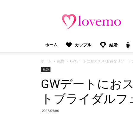
lovemo（ラ
ブ
モ）：
マ
マ
＆
ホーム
カップル
結婚
プ
レ
マ
ホーム
結婚
GWデートにおススメ♪お得なリゾート
マ
結婚
向
GWデートにお
け
情
報
トブライダルフ
メ
デ
ィ
2015/05/06
ア