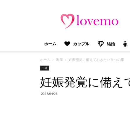
lovemo（ラ
ブ
モ）：
マ
マ
＆
ホーム
カップル
結婚
プ
レ
マ
ホーム
出産
妊娠発覚に備えておきたい５つの事
マ
出産
向
妊娠発覚に備え
け
情
報
2015/04/08
メ
デ
ィ
ア