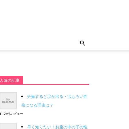
人気の記事
妊娠すると涙が出る・涙もろい性
格になる理由は？
11.2k件のビュー
早く知りたい！お腹の中の子の性