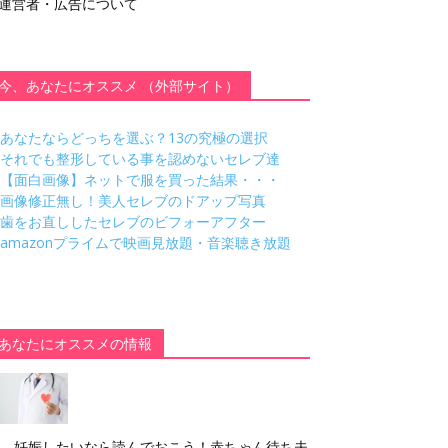
運営者・広告について
今、あなたにオススメ （外部サイト）
あなたならどっちを選ぶ？13の究極の選択
それでも整形している事を認めないセレブ達
【面白画像】ネットで服を買った結果・・・
画像修正無し！美人セレブのドアップ写真
歯をお直ししたセレブのビフォーアフター
amazonプライムで映画見放題・音楽聴き放題
あなたにオススメの情報
妊娠したいなら読んでおこう！赤ちゃん待ち夫