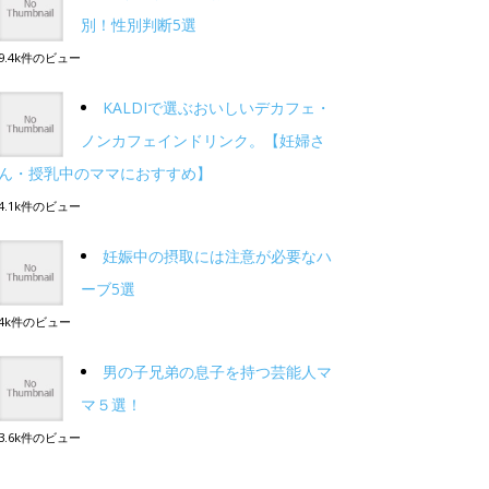
別！性別判断5選
9.4k件のビュー
KALDIで選ぶおいしいデカフェ・
ノンカフェインドリンク。【妊婦さ
ん・授乳中のママにおすすめ】
4.1k件のビュー
妊娠中の摂取には注意が必要なハ
ーブ5選
4k件のビュー
男の子兄弟の息子を持つ芸能人マ
マ５選！
3.6k件のビュー