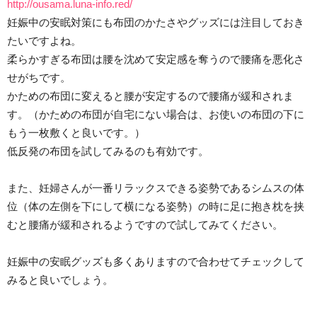
http://ousama.luna-info.red/
妊娠中の安眠対策にも布団のかたさやグッズには注目しておき
たいですよね。
柔らかすぎる布団は腰を沈めて安定感を奪うので腰痛を悪化さ
せがちです。
かための布団に変えると腰が安定するので腰痛が緩和されま
す。（かための布団が自宅にない場合は、お使いの布団の下に
もう一枚敷くと良いです。）
低反発の布団を試してみるのも有効です。
また、妊婦さんが一番リラックスできる姿勢であるシムスの体
位（体の左側を下にして横になる姿勢）の時に足に抱き枕を挟
むと腰痛が緩和されるようですので試してみてください。
妊娠中の安眠グッズも多くありますので合わせてチェックして
みると良いでしょう。