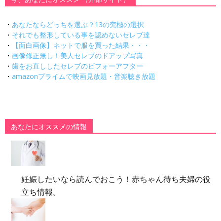
・
あなたならどっちを選ぶ？13の究極の選択
・
それでも整形している事を認めないセレブ達
・
【面白画像】ネットで服を買った結果・・・
・
画像修正無し！美人セレブのドアップ写真
・
歯をお直ししたセレブのビフォーアフター
・
amazonプライムで映画見放題・音楽聴き放題
あなたにオススメの情報
妊娠したいなら読んでおこう！赤ちゃん待ち夫婦の役
立ち情報。