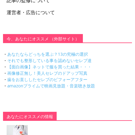
記事の監修について
運営者・広告について
今、あなたにオススメ （外部サイト）
・
あなたならどっちを選ぶ？13の究極の選択
・
それでも整形している事を認めないセレブ達
・
【面白画像】ネットで服を買った結果・・・
・
画像修正無し！美人セレブのドアップ写真
・
歯をお直ししたセレブのビフォーアフター
・
amazonプライムで映画見放題・音楽聴き放題
あなたにオススメの情報