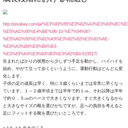
http://pixabay.com/ja/%E3%83%95%E3%82%A3%E3%83%BC%E
%E5%AD%90%E4%BE%9B-10-%E7%94%B7-
%E5%AD%90%E3%81%A9%E3%82%82%E3%81%AE-
%E8%A3%B8%E8%B6%B3-
%E3%83%A4%E3%83%B3%E3%82%B0-619517/
生まれたばかりの状態から少しずつ手足を動かし、ハイハイを
始め、やがて立って歩くというように、運動行動はどんどん変
化します。
子供の足の成長は早く、特に３歳くらいまでは非常に早くなっ
ています。１～２歳半頃までは半年で約１㎝、それ以降は半年
で約０．５㎝のペースで大きくなります。すぐ大きくなるから
と大きなサイズの靴を選びがちですが、足への負担を考えると
足にフィットする靴を選びたいところです。
○よちよち歩きのころ