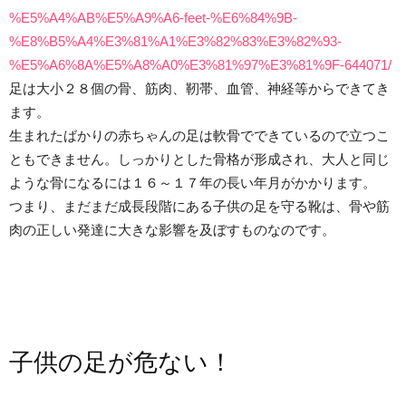
%E5%A4%AB%E5%A9%A6-feet-%E6%84%9B-
%E8%B5%A4%E3%81%A1%E3%82%83%E3%82%93-
%E5%A6%8A%E5%A8%A0%E3%81%97%E3%81%9F-644071/
足は大小２８個の骨、筋肉、靭帯、血管、神経等からできてき
ます。
生まれたばかりの赤ちゃんの足は軟骨でできているので立つこ
ともできません。しっかりとした骨格が形成され、大人と同じ
ような骨になるには１６～１７年の長い年月がかかります。
つまり、まだまだ成長段階にある子供の足を守る靴は、骨や筋
肉の正しい発達に大きな影響を及ぼすものなのです。
子供の足が危ない！