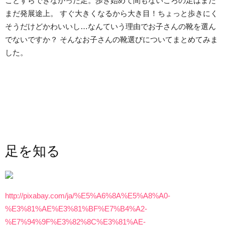
ことすらできなかった足。歩き始めて間もないころの足はまだ
まだ発展途上。 すぐ大きくなるから大き目！ちょっと歩きにく
そうだけどかわいいし…なんていう理由でお子さんの靴を選ん
でないですか？ そんなお子さんの靴選びについてまとめてみま
した。
足を知る
http://pixabay.com/ja/%E5%A6%8A%E5%A8%A0-
%E3%81%AE%E3%81%BF%E7%B4%A2-
%E7%94%9F%E3%82%8C%E3%81%AE-