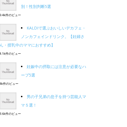
別！性別判断5選
9.4k件のビュー
KALDIで選ぶおいしいデカフェ・
ノンカフェインドリンク。【妊婦さ
ん・授乳中のママにおすすめ】
4.1k件のビュー
妊娠中の摂取には注意が必要なハ
ーブ5選
4k件のビュー
男の子兄弟の息子を持つ芸能人マ
マ５選！
3.6k件のビュー