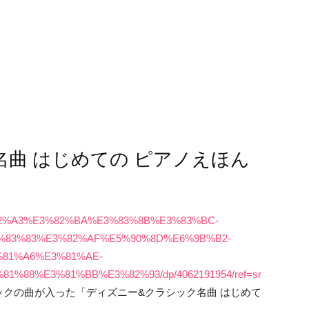
名曲 はじめての ピアノえほん
E3%82%A3%E3%82%BA%E3%83%8B%E3%83%BC-
%83%83%E3%82%AF%E5%90%8D%E6%9B%B2-
81%A6%E3%81%AE-
%88%E3%81%BB%E3%82%93/dp/4062191954/ref=sr
クの曲が入った「ディズニー&クラシック名曲 はじめて