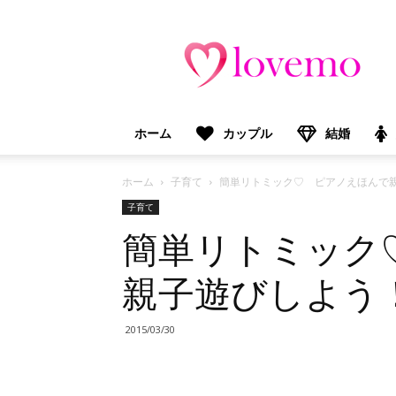
lovemo（ラ
ブ
モ）：
マ
マ
＆
ホーム
カップル
結婚
プ
レ
マ
ホーム
子育て
簡単リトミック♡ ピアノえほんで
マ
子育て
向
簡単リトミック
け
情
報
親子遊びしよう
メ
デ
ィ
2015/03/30
ア