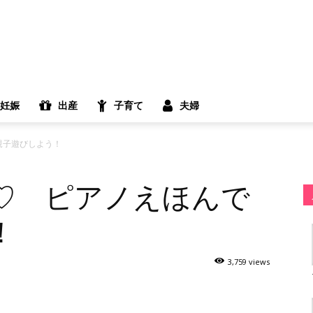
妊娠
出産
子育て
夫婦
親子遊びしよう！
♡ ピアノえほんで
！
3,759 views