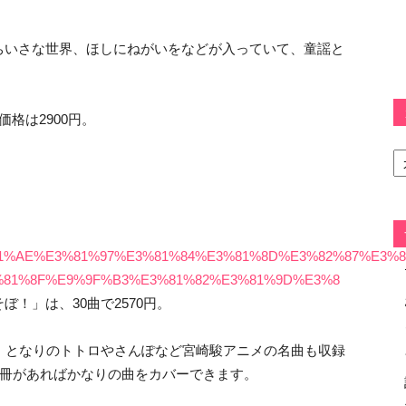
ちいさな世界、ほしにねがいをなどが入っていて、童謡と
格は2900円。
カ
テ
ゴ
リ
ー
F%E3%81%AE%E3%81%97%E3%81%84%E3%81%8D%E3%82%87
%81%8F%E9%9F%B3%E3%81%82%E3%81%9D%E3%8
！」は、30曲で2570円。
、となりのトトロやさんぽなど宮崎駿アニメの名曲も収録
1冊があればかなりの曲をカバーできます。