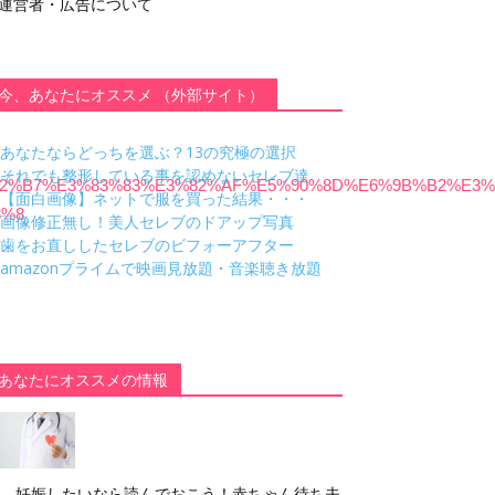
運営者・広告について
今、あなたにオススメ （外部サイト）
あなたならどっちを選ぶ？13の究極の選択
それでも整形している事を認めないセレブ達
%E3%82%B7%E3%83%83%E3%82%AF%E5%90%8D%E6%9B%B2%E
【面白画像】ネットで服を買った結果・・・
3%8
画像修正無し！美人セレブのドアップ写真
歯をお直ししたセレブのビフォーアフター
amazonプライムで映画見放題・音楽聴き放題
あなたにオススメの情報
妊娠したいなら読んでおこう！赤ちゃん待ち夫