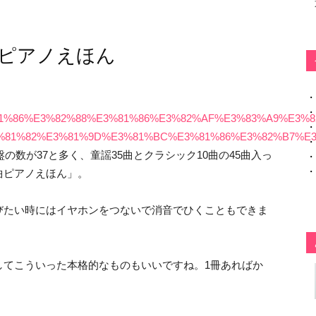
ピアノえほん
・
・
9%E3%81%86%E3%82%88%E3%81%86%E3%82%AF%E3%83%A9
・
%81%82%E3%81%9D%E3%81%BC%E3%81%86%E3%82%B7%E
・
の数が37と多く、童謡35曲とクラシック10曲の45曲入っ
・
・
曲ピアノえほん」。
びたい時にはイヤホンをつないで消音でひくこともできま
してこういった本格的なものもいいですね。1冊あればか