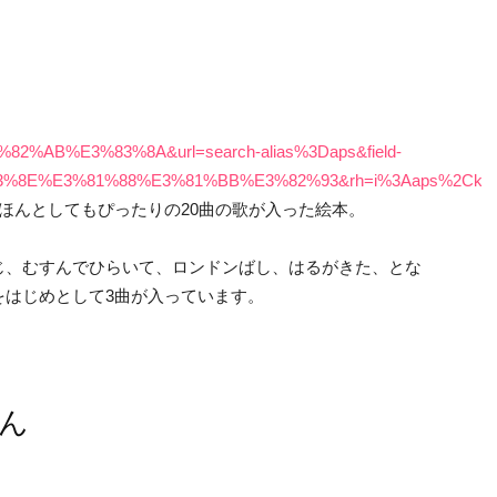
%AB%E3%83%8A&url=search-alias%3Daps&field-
83%8E%E3%81%88%E3%81%BB%E3%82%93&rh=i%3Aaps%2C
ほんとしてもぴったりの20曲の歌が入った絵本。
じ、むすんでひらいて、ロンドンばし、はるがきた、とな
をはじめとして3曲が入っています。
ん