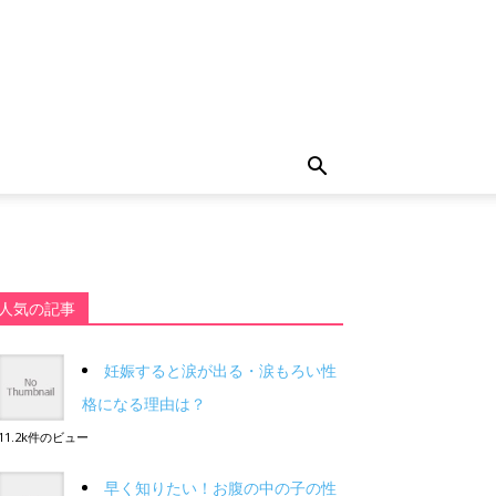
人気の記事
妊娠すると涙が出る・涙もろい性
格になる理由は？
11.2k件のビュー
早く知りたい！お腹の中の子の性