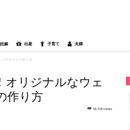
妊娠
出産
子育て
夫婦
ィングボードの作り方
！オリジナルなウェ
の作り方
10,124 views