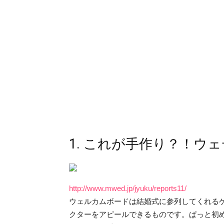
1. これが手作り？！ウ
http://www.mwed.jp/jyuku/reports11/
ウェルカムボードは結婚式に参列してくれる
クターをアピールできるものです。ぱっと初