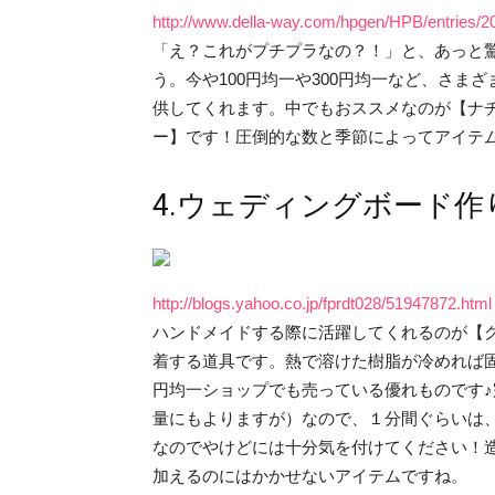
http://www.della-way.com/hpgen/HPB/entries/2
「え？これがプチプラなの？！」と、あっと
う。今や100円均一や300円均一など、さ
供してくれます。中でもおススメなのが【ナ
ー】です！圧倒的な数と季節によってアイテ
4.ウェディングボード
http://blogs.yahoo.co.jp/fprdt028/51947872.html
ハンドメイドする際に活躍してくれるのが【
着する道具です。熱で溶けた樹脂が冷めれば固
円均一ショップでも売っている優れものです
量にもよりますが）なので、１分間ぐらいは
なのでやけどには十分気を付けてください！
加えるのにはかかせないアイテムですね。