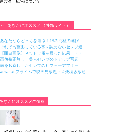
運営者・広告について
今、あなたにオススメ （外部サイト）
あなたならどっちを選ぶ？13の究極の選択
それでも整形している事を認めないセレブ達
【面白画像】ネットで服を買った結果・・・
画像修正無し！美人セレブのドアップ写真
歯をお直ししたセレブのビフォーアフター
amazonプライムで映画見放題・音楽聴き放題
あなたにオススメの情報
妊娠したいなら読んでおこう！赤ちゃん待ち夫