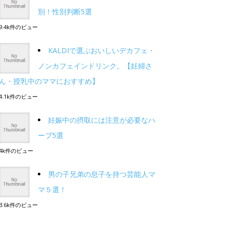
別！性別判断5選
9.4k件のビュー
KALDIで選ぶおいしいデカフェ・
ノンカフェインドリンク。【妊婦さ
ん・授乳中のママにおすすめ】
4.1k件のビュー
妊娠中の摂取には注意が必要なハ
ーブ5選
4k件のビュー
男の子兄弟の息子を持つ芸能人マ
マ５選！
3.6k件のビュー