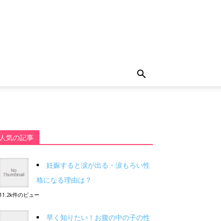
人気の記事
妊娠すると涙が出る・涙もろい性
格になる理由は？
11.2k件のビュー
早く知りたい！お腹の中の子の性