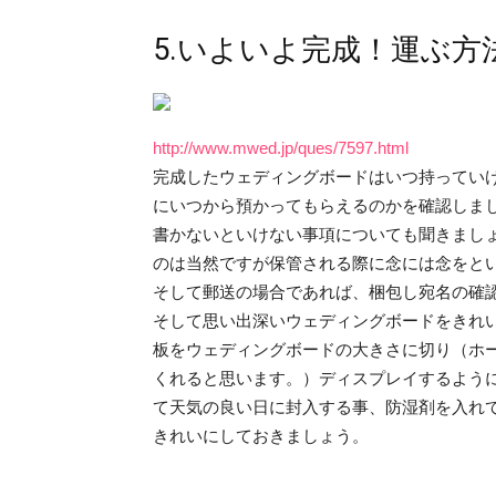
5.いよいよ完成！運ぶ
http://www.mwed.jp/ques/7597.html
完成したウェディングボードはいつ持ってい
にいつから預かってもらえるのかを確認しま
書かないといけない事項についても聞きまし
のは当然ですが保管される際に念には念をと
そして郵送の場合であれば、梱包し宛名の確
そして思い出深いウェディングボードをきれ
板をウェディングボードの大きさに切り（ホ
くれると思います。）ディスプレイするよう
て天気の良い日に封入する事、防湿剤を入れ
きれいにしておきましょう。