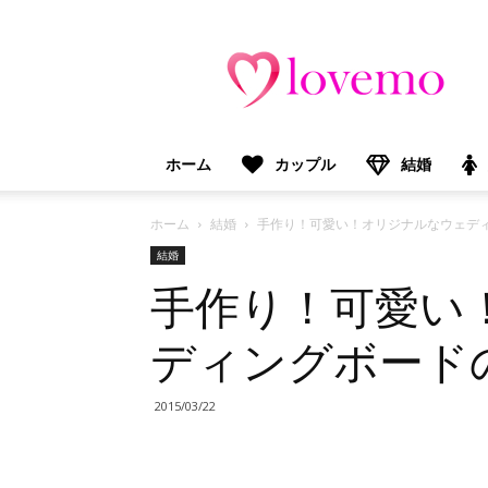
lovemo（ラ
ブ
モ）：
マ
マ
＆
ホーム
カップル
結婚
プ
レ
マ
ホーム
結婚
手作り！可愛い！オリジナルなウェデ
マ
結婚
向
手作り！可愛い
け
情
報
ディングボード
メ
デ
ィ
2015/03/22
ア