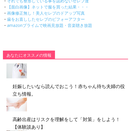
・
それでも整形している事を認めないセレブ達
・
【面白画像】ネットで服を買った結果・・・
・
画像修正無し！美人セレブのドアップ写真
・
歯をお直ししたセレブのビフォーアフター
・
amazonプライムで映画見放題・音楽聴き放題
あなたにオススメの情報
妊娠したいなら読んでおこう！赤ちゃん待ち夫婦の役
立ち情報。
高齢出産はリスクを理解をして「対策」をしよう！
【体験談あり】