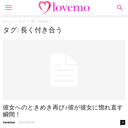
ホーム
タグ
長く付き合う
タグ: 長く付き合う
彼女へのときめき再び♪彼が彼女に惚れ直す
瞬間！
lovemo
-
2015/03/29
0