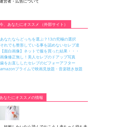
運営者・広告について
今、あなたにオススメ （外部サイト）
あなたならどっちを選ぶ？13の究極の選択
それでも整形している事を認めないセレブ達
【面白画像】ネットで服を買った結果・・・
画像修正無し！美人セレブのドアップ写真
歯をお直ししたセレブのビフォーアフター
amazonプライムで映画見放題・音楽聴き放題
あなたにオススメの情報
妊娠したいなら読んでおこう！赤ちゃん待ち夫