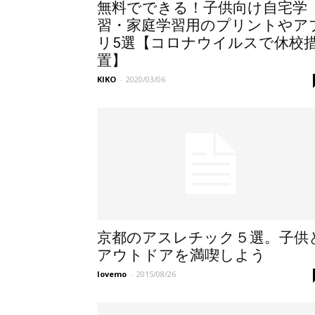
無料でできる！子供向け自宅学
習・家庭学習用のプリントやア
リ5選【コロナウイルスで休校
置】
KIKO
-
2020/03/06
京都のアスレチック５選。子供
アウトドアを満喫しよう
lovemo
-
2015/08/26