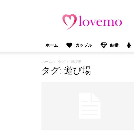
lovemo（ラ
ブ
モ）：
マ
マ
＆
ホーム
カップル
結婚
プ
レ
マ
ホーム
タグ
遊び場
マ
タグ: 遊び場
向
け
情
報
メ
デ
ィ
ア