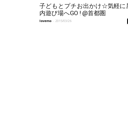
子どもとプチお出かけ☆気軽に
内遊び場へGO ! @首都圏
lovemo
-
2015/03/26