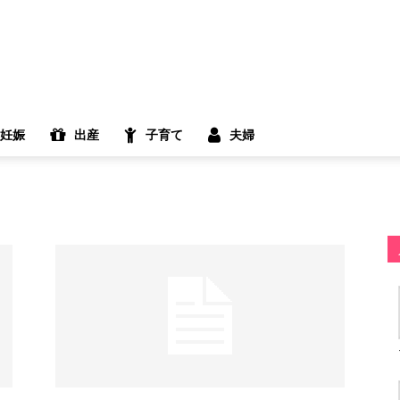
妊娠
出産
子育て
夫婦