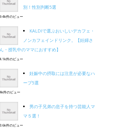
別！性別判断5選
9.4k件のビュー
KALDIで選ぶおいしいデカフェ・
ノンカフェインドリンク。【妊婦さ
ん・授乳中のママにおすすめ】
4.1k件のビュー
妊娠中の摂取には注意が必要なハ
ーブ5選
4k件のビュー
男の子兄弟の息子を持つ芸能人マ
マ５選！
3.6k件のビュー