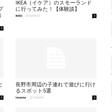
IKEA（イケア）のスモーランド
プ
に行ってみた！【体験談】
措
KIKO
-
2018/09/25
0
0
と
長野市周辺の子連れで遊びに行け
るスポット5選
lovemo
-
2015/08/04
0
0