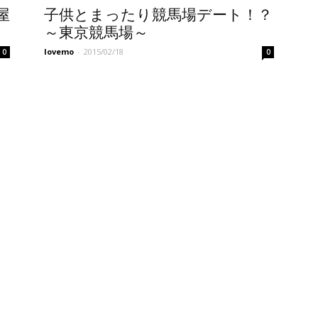
屋
子供とまったり競馬場デート！？
～東京競馬場～
lovemo
-
2015/02/18
0
0