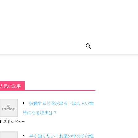
人気の記事
妊娠すると涙が出る・涙もろい性
格になる理由は？
11.2k件のビュー
早く知りたい！お腹の中の子の性