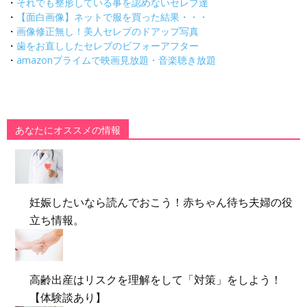
・
それでも整形している事を認めないセレブ達
・
【面白画像】ネットで服を買った結果・・・
・
画像修正無し！美人セレブのドアップ写真
・
歯をお直ししたセレブのビフォーアフター
・
amazonプライムで映画見放題・音楽聴き放題
あなたにオススメの情報
妊娠したいなら読んでおこう！赤ちゃん待ち夫婦の役
立ち情報。
高齢出産はリスクを理解をして「対策」をしよう！
【体験談あり】