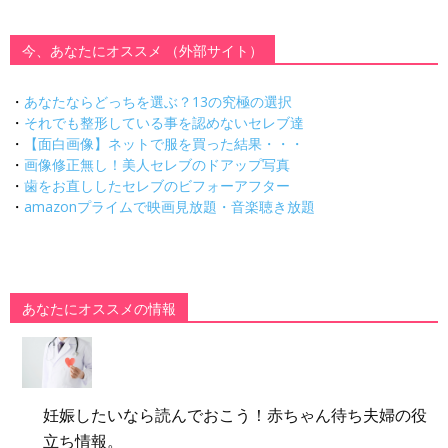
今、あなたにオススメ （外部サイト）
・
あなたならどっちを選ぶ？13の究極の選択
・
それでも整形している事を認めないセレブ達
・
【面白画像】ネットで服を買った結果・・・
・
画像修正無し！美人セレブのドアップ写真
・
歯をお直ししたセレブのビフォーアフター
・
amazonプライムで映画見放題・音楽聴き放題
あなたにオススメの情報
妊娠したいなら読んでおこう！赤ちゃん待ち夫婦の役
立ち情報。