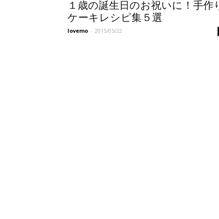
１歳の誕生日のお祝いに！手作
ケーキレシピ集５選
lovemo
-
2015/05/22