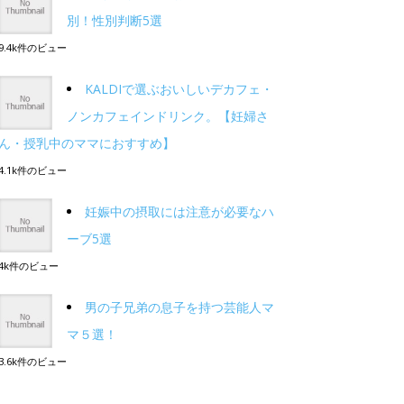
別！性別判断5選
9.4k件のビュー
KALDIで選ぶおいしいデカフェ・
ノンカフェインドリンク。【妊婦さ
ん・授乳中のママにおすすめ】
4.1k件のビュー
妊娠中の摂取には注意が必要なハ
ーブ5選
4k件のビュー
男の子兄弟の息子を持つ芸能人マ
マ５選！
3.6k件のビュー