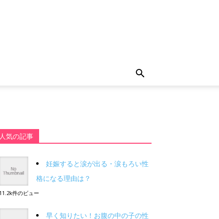
人気の記事
妊娠すると涙が出る・涙もろい性
格になる理由は？
11.2k件のビュー
早く知りたい！お腹の中の子の性