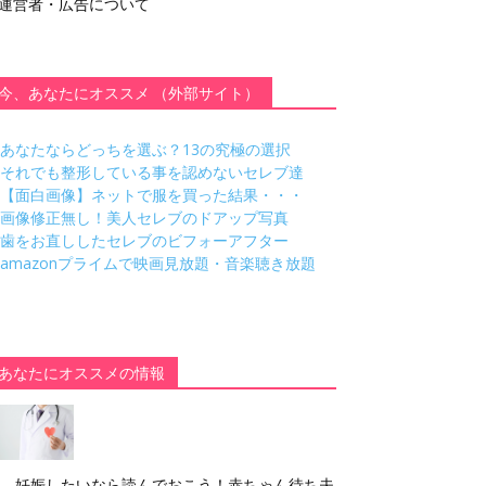
運営者・広告について
今、あなたにオススメ （外部サイト）
あなたならどっちを選ぶ？13の究極の選択
それでも整形している事を認めないセレブ達
【面白画像】ネットで服を買った結果・・・
画像修正無し！美人セレブのドアップ写真
歯をお直ししたセレブのビフォーアフター
amazonプライムで映画見放題・音楽聴き放題
あなたにオススメの情報
妊娠したいなら読んでおこう！赤ちゃん待ち夫