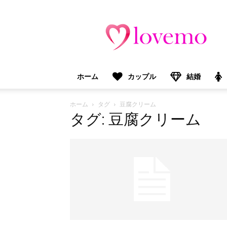
lovemo（ラ
ブ
モ）：
マ
マ
＆
ホーム
カップル
結婚
プ
レ
マ
ホーム
タグ
豆腐クリーム
マ
タグ: 豆腐クリーム
向
け
情
報
メ
デ
ィ
ア