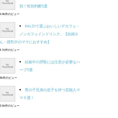
別！性別判断5選
9.4k件のビュー
KALDIで選ぶおいしいデカフェ・
ノンカフェインドリンク。【妊婦さ
ん・授乳中のママにおすすめ】
4.1k件のビュー
妊娠中の摂取には注意が必要なハ
ーブ5選
4k件のビュー
男の子兄弟の息子を持つ芸能人マ
マ５選！
3.6k件のビュー