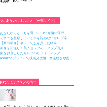
運営者・広告について
今、あなたにオススメ （外部サイト）
あなたならどっちを選ぶ？13の究極の選択
それでも整形している事を認めないセレブ達
【面白画像】ネットで服を買った結果・・・
画像修正無し！美人セレブのドアップ写真
歯をお直ししたセレブのビフォーアフター
amazonプライムで映画見放題・音楽聴き放題
あなたにオススメの情報
妊娠したいなら読んでおこう！赤ちゃん待ち夫