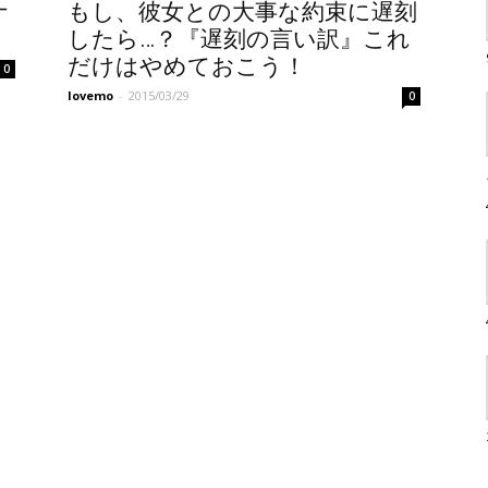
ナ
もし、彼女との大事な約束に遅刻
したら…？『遅刻の言い訳』これ
だけはやめておこう！
0
lovemo
-
2015/03/29
0