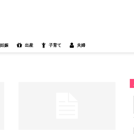
妊娠
出産
子育て
夫婦