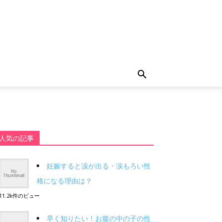
人気の記事
妊娠すると涙が出る・涙もろい性
格になる理由は？
11.2k件のビュー
早く知りたい！お腹の中の子の性