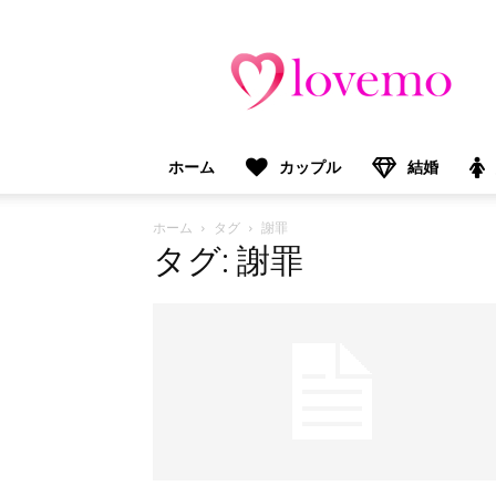
lovemo（ラ
ブ
モ）：
マ
マ
＆
ホーム
カップル
結婚
プ
レ
マ
ホーム
タグ
謝罪
マ
タグ: 謝罪
向
け
情
報
メ
デ
ィ
ア