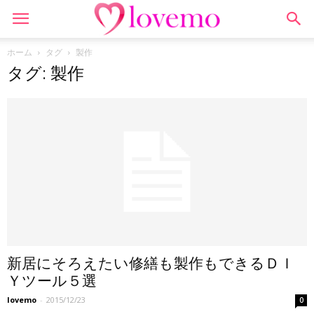
ホーム
タグ
製作
タグ: 製作
新居にそろえたい修繕も製作もできるＤＩ
Ｙツール５選
lovemo
-
2015/12/23
0