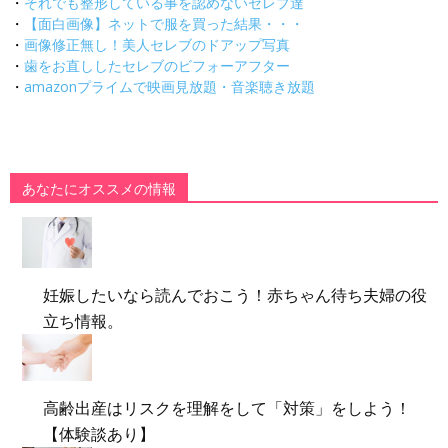
・
それでも整形している事を認めないセレブ達
・
【面白画像】ネットで服を買った結果・・・
・
画像修正無し！美人セレブのドアップ写真
・
歯をお直ししたセレブのビフォーアフター
・
amazonプライムで映画見放題・音楽聴き放題
あなたにオススメの情報
妊娠したいなら読んでおこう！赤ちゃん待ち夫婦の役
立ち情報。
高齢出産はリスクを理解をして「対策」をしよう！
【体験談あり】