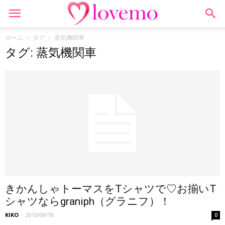
ホーム
タグ
蒸気機関車
タグ: 蒸気機関車
きかんしゃトーマスをTシャツで♡お揃いT
シャツならgraniph（グラニフ）！
KIKO
-
2015/08/18
0