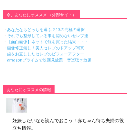
今、あなたにオススメ （外部サイト）
・
あなたならどっちを選ぶ？13の究極の選択
・
それでも整形している事を認めないセレブ達
・
【面白画像】ネットで服を買った結果・・・
・
画像修正無し！美人セレブのドアップ写真
・
歯をお直ししたセレブのビフォーアフター
・
amazonプライムで映画見放題・音楽聴き放題
あなたにオススメの情報
妊娠したいなら読んでおこう！赤ちゃん待ち夫婦の役
立ち情報。