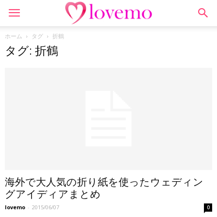
ホーム
タグ
折鶴
タグ: 折鶴
海外で大人気の折り紙を使ったウェディン
グアイディアまとめ
lovemo
-
2015/06/07
0