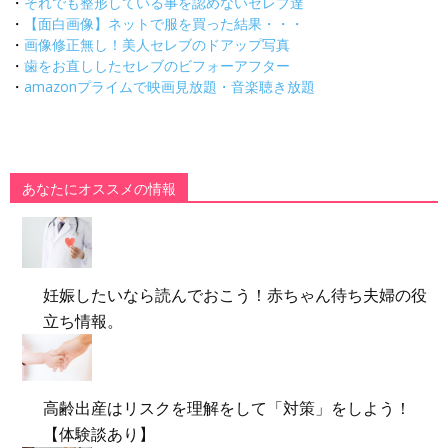
・
それでも整形している事を認めないセレブ達
・
【面白画像】ネットで服を買った結果・・・
・
画像修正無し！美人セレブのドアップ写真
・
歯をお直ししたセレブのビフォーアフター
・
amazonプライムで映画見放題・音楽聴き放題
あなたにオススメの情報
妊娠したいなら読んでおこう！赤ちゃん待ち夫婦の役
立ち情報。
高齢出産はリスクを理解をして「対策」をしよう！
【体験談あり】