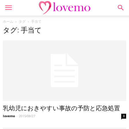
ホーム
タグ
手当て
タグ: 手当て
乳幼児におきやすい事故の予防と応急処置
lovemo
-
2015/08/27
0