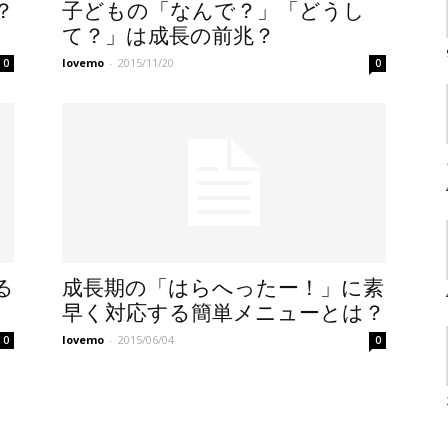
？
子どもの「なんで？」「どうし
て？」は成長の前兆？
lovemo
-
2015/11/20
0
0
る
成長期の「はらへったー！」に素
早く対応する簡単メニューとは？
lovemo
-
2015/06/04
0
0