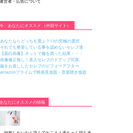
運営者・広告について
今、あなたにオススメ （外部サイト）
あなたならどっちを選ぶ？13の究極の選択
それでも整形している事を認めないセレブ達
【面白画像】ネットで服を買った結果・・・
画像修正無し！美人セレブのドアップ写真
歯をお直ししたセレブのビフォーアフター
amazonプライムで映画見放題・音楽聴き放題
あなたにオススメの情報
妊娠したいなら読んでおこう！赤ちゃん待ち夫