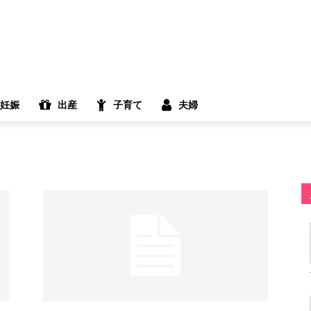
妊娠
出産
子育て
夫婦