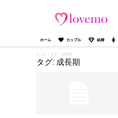
lovemo（ラ
ブ
モ）：
マ
マ
＆
ホーム
カップル
結婚
プ
レ
マ
ホーム
タグ
成長期
マ
タグ: 成長期
向
け
情
報
メ
デ
ィ
ア