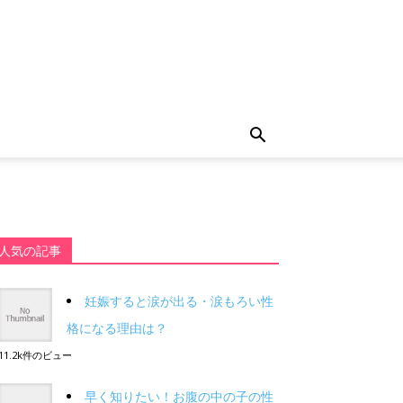
人気の記事
妊娠すると涙が出る・涙もろい性
格になる理由は？
11.2k件のビュー
早く知りたい！お腹の中の子の性