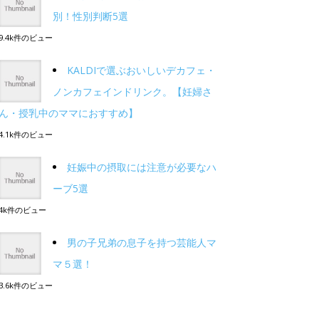
別！性別判断5選
9.4k件のビュー
KALDIで選ぶおいしいデカフェ・
ノンカフェインドリンク。【妊婦さ
ん・授乳中のママにおすすめ】
4.1k件のビュー
妊娠中の摂取には注意が必要なハ
ーブ5選
4k件のビュー
男の子兄弟の息子を持つ芸能人マ
マ５選！
3.6k件のビュー